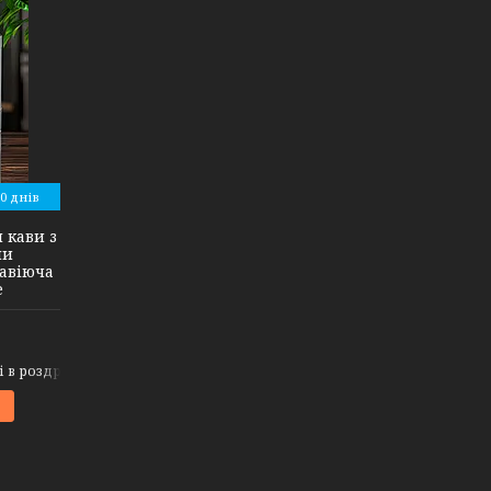
0 днів
 кави з
ми
авіюча
e
і в роздріб