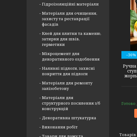
Гідроізоляційні матеріали
Матеріали для очищення,
захисту та реставрації
фасадів
Клей для плитки та каменю,
затирки для швів,
герметики
85869
Мікроцемент для
–36%
декоративного оздоблення
Ручна
Наливні підлоги, захисні
сту
покриття для підлоги
жорна
Матеріали для ремонту
залізобетону
Матеріали для
структурного посилення з/б
Готово
конструкцій
Декоративна штукатурка
Виконання робіт
Товари для дому та