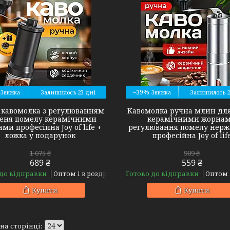
85883
–39%
Залишилось 23 дні
Залишилось 2
 кавомолка з регулюванням
Кавомолка ручна млин для
пеня помелу керамічними
керамічними жорна
ми професійна Joy of life +
регулювання помелу нерж
ложка у подарунок
професійна Joy of lif
1 075 ₴
909 ₴
689 ₴
559 ₴
 до відправки
Готово до відправки
Оптом і в роздріб
Оптом 
Купити
Купити