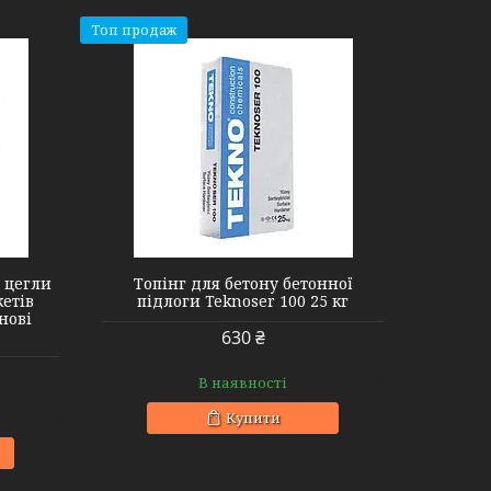
Топ продаж
у цегли
Топінг для бетону бетонної
кетів
підлоги Teknoser 100 25 кг
нові
630 ₴
В наявності
Купити