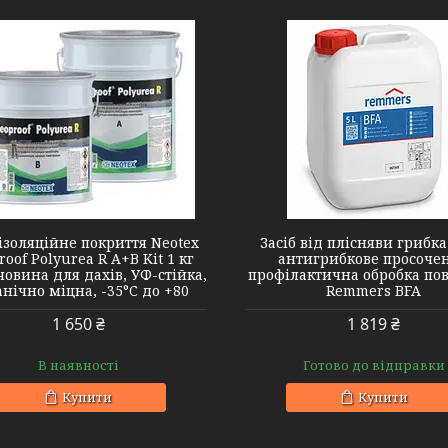
ізоляційне покриття Neotex
Засіб від плісняви грибк
oof Polyurea R A+B Kit 1 кг
антигрибкове просоче
човина для дахів, УФ-стійка,
профілактична обробка по
нічно міцна, -35°C до +80
Remmers BFA
1 650 ₴
1 819 ₴
В наявності
Готово до відправки
Купити
Купити