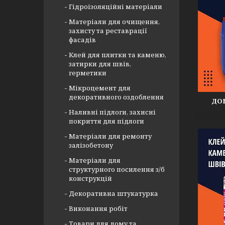
Гідроізоляційні матеріали
Матеріали для очищення,
захисту та реставрації
фасадів
Клей для плитки та каменю,
затирки для швів,
герметики
Мікроцемент для
декоративного оздоблення
ДОБ
Наливні підлоги, захисні
покриття для підлоги
Матеріали для ремонту
залізобетону
Матеріали для
структурного посилення з/б
конструкцій
Декоративна штукатурка
Виконання робіт
Товари для дому та