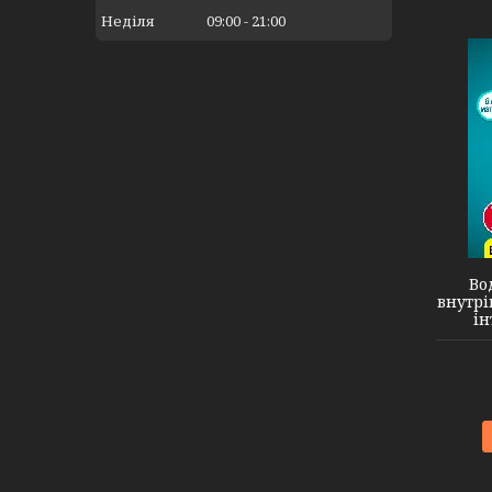
Неділя
09:00
21:00
Во
внутрі
ін