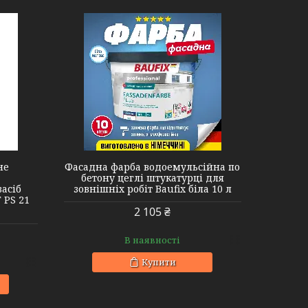
не
Фасадна фарба водоемульсійна по
бетону цеглі штукатурці для
асіб
зовнішніх робіт Baufix біла 10 л
 PS 21
2 105 ₴
В наявності
Купити