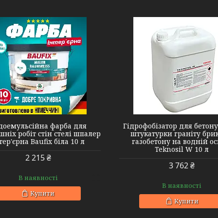
доемульсійна фарба для
Гідрофобізатор для бетон
шніх робіт стін стелі шпалер
штукатурки граніту бри
тер'єрна Baufix біла 10 л
газобетону на водній ос
Teknosil W 10 л
2 215 ₴
3 762 ₴
В наявності
В наявності
Купити
Купити