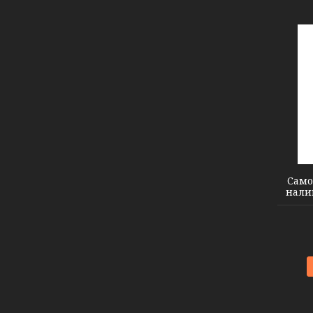
Само
налив