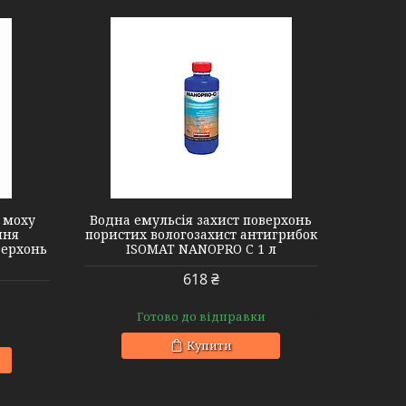
а моху
Водна емульсія захист поверхонь
ння
пористих вологозахист антигрибок
верхонь
ISOMAT NANOPRO C 1 л
618 ₴
Готово до відправки
Купити