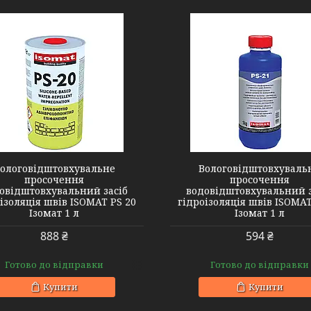
ологовідштовхувальне
Вологовідштовхуваль
просочення
просочення
овідштовхувальний засіб
водовідштовхувальний з
ізоляція швів ISOMAT PS 20
гідроізоляція швів ISOMAT
Ізомат 1 л
Ізомат 1 л
888 ₴
594 ₴
Готово до відправки
Готово до відправки
Купити
Купити