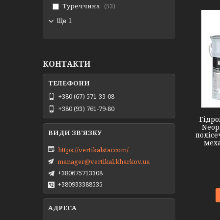
Туреччина
53
Ще 1
КОНТАКТИ
+380 (67) 571-33-08
+380 (93) 761-79-80
Гідро
Neopr
полісе
меха
https://vertikalstar.com/
manager@vertikal.kharkov.ua
+380675713308
+380933388535