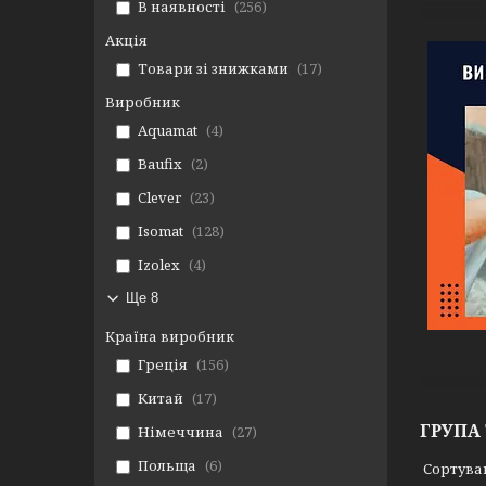
В наявності
256
Акція
Товари зі знижками
17
Виробник
Aquamat
4
Baufix
2
Clever
23
Isomat
128
Izolex
4
Ще 8
Країна виробник
Греція
156
Китай
17
ГРУПА
Німеччина
27
Польща
6