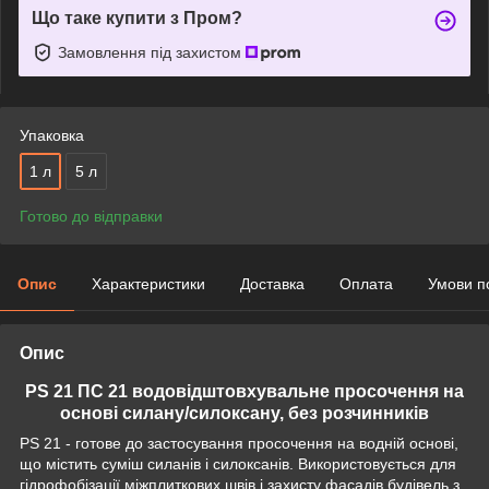
Що таке купити з Пром?
Замовлення під захистом
Упаковка
1 л
5 л
Готово до відправки
Опис
Характеристики
Доставка
Оплата
Умови п
Опис
PS 21 ПС 21 водовідштовхувальне просочення на
основі силану/силоксану, без розчинників
PS 21 - готове до застосування просочення на водній основі,
що містить суміш силанів і силоксанів. Використовується для
гідрофобізації міжплиткових швів і захисту фасадів будівель з