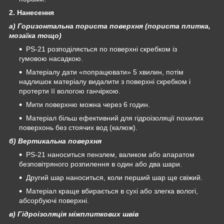
2. Нанесення
а) Горизонтальна пориста поверхня (пориста плитка,
мозаїка тощо)
PS-21 розподіляється по поверхні скребком із
гумовою насадкою.
Матеріалу дати «попрацювати» 5 хвилин, потім
надлишок матеріалу видалити з поверхні скребком і
протерти її вологою ганчіркою.
Мити поверхню можна через 6 годин.
Матеріал більш ефективний для гідроізоляції похилих
поверхонь без стоячих вод (калюж).
б) Вертикальна поверхня
PS-21 наноситься пензлем, валиком або апаратом
безповітряного розпилення в один або два шари.
Другий шар наноситься, коли перший шар ще свіжий.
Матеріал краще вбирається в сухі або злегка вологі,
абсорбуючі поверхні.
в) Гідроізоляція міжплиткових швів