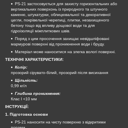
PS-21 застосовується для захисту горизонтальних або
вертикальних поверхонь із природного та штучного
каменю, штукатурки, облицювальної та декоративної
цегли, покрівельної черепиці, плитки, незахищеного
бетону тощо від впливу дощової води та для
гідроізоляції міжплиткових швів.
Поряд з цим просочення захищає невідшліфовані
мармурові поверхні від проникнення води і бруду.
Матеріал може наноситися на злегка вологі поверхні.
ТЕХНІЧНІ ХАРАКТЕРИСТИКИ:
Колір:
прозорий сірувато-білий, прозорий після висихання
Щільність:
0,99 кг/л
Глибина проникнення:
Клас I <10 мм
ІНСТРУКЦІЇ:
1. Підготовка основи
PS-21 наносити на чисту поверхню з відкритими
порами.