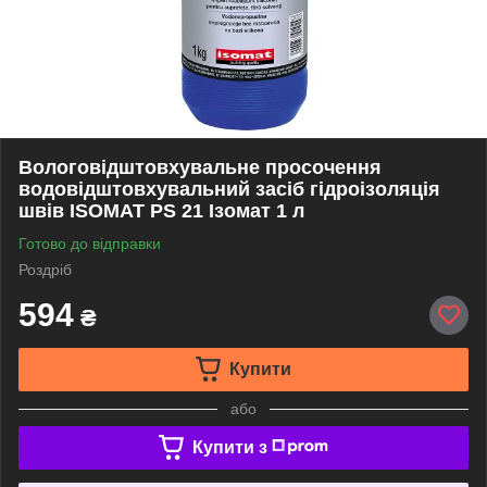
Вологовідштовхувальне просочення
водовідштовхувальний засіб гідроізоляція
швів ISOMAT PS 21 Ізомат 1 л
Готово до відправки
Роздріб
594
₴
Купити
або
Купити з