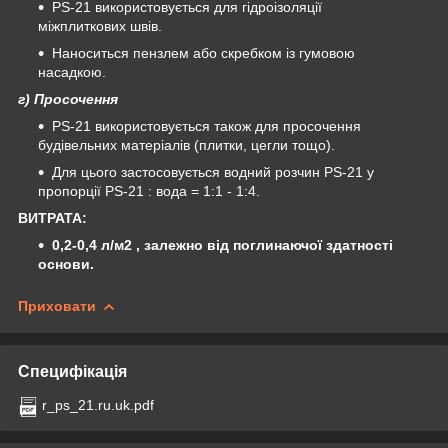
PS-21 використовується для гідроізоляції
міжплиткових швів.
Наноситься пензлем або скребком із гумовою
насадкою.
г) Просочення
PS-21 використовується також для просочення
будівельних матеріалів (плитки, цегли тощо).
Для цього застосовується водний розчин PS-21 у
пропорції PS-21 : вода = 1:1 - 1:4.
ВИТРАТА:
0,2-0,4 л/м2 , залежно від поглинаючої здатності
основи.
Приховати
Специфікація
r_ps_21.ru.uk.pdf