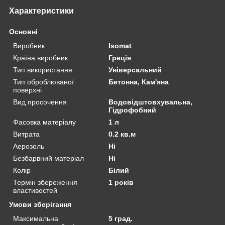
Характеристики
Основні
Виробник
Isomat
Країна виробник
Греція
Тип використання
Універсальний
Тип оброблюваної
Бетонна, Кам'яна
поверхні
Вид просочення
Водовідштовхувальна,
Гідрофобний
Фасовка матеріалу
1 л
Витрата
0.2 кв.м
Аерозоль
Ні
Безбарвний матеріал
Ні
Колір
Білий
Термін збереження
1 років
властивостей
Умови зберігання
Максимальна
5 град.