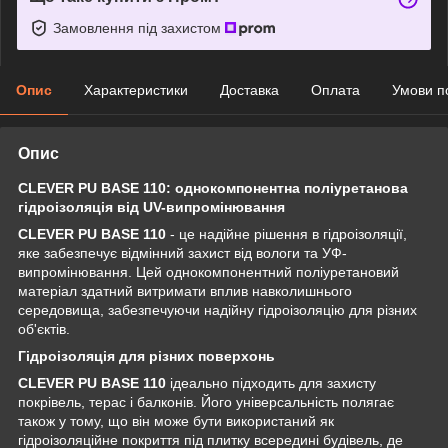
Замовлення під захистом
Опис
Характеристики
Доставка
Оплата
Умови п
Опис
CLEVER PU BASE 110: однокомпонентна поліуретанова
гідроізоляція від UV-випромінювання
CLEVER PU BASE 110
- це надійне рішення в гідроізоляції,
яке забезпечує відмінний захист від вологи та УФ-
випромінювання. Цей однокомпонентний поліуретановий
матеріал здатний витримати вплив навколишнього
середовища, забезпечуючи надійну гідроізоляцію для різних
об'єктів.
Гідроізоляція для різних поверхонь
CLEVER PU BASE 110
ідеально підходить для захисту
покрівель, терас і балконів. Його універсальність полягає
також у тому, що він може бути використаний як
гідроізоляційне покриття під плитку всередині будівель, де