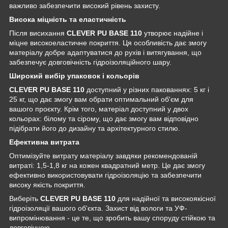
важливо забезпечити високий рівень захисту.
Висока міцність та еластичність
Після висихання
CLEVER PU BASE 110
утворює надійне і
міцне високоеластичне покриття. Ця особливість дає змогу
матеріалу добре адаптуватися до рухів і витягування, що
забезпечує довговічність гідроізоляційного шару.
Широкий вибір упаковок і кольорів
CLEVER PU BASE 110
доступний у різних пакованнях: 5 кг і
25 кг, що дає змогу вам обрати оптимальний об'єм для
вашого проєкту. Крім того, матеріал доступний у двох
кольорах: білому та сірому, що дає змогу вам відповідно
підібрати його до дизайну та архітектурного стилю.
Ефективна витрата
Оптимізуйте витрату матеріалу завдяки рекомендованій
витраті: 1,5-1,8 кг на кожен квадратний метр. Це дає змогу
ефективно використовувати гідроізоляцію та забезпечити
високу якість покриття.
Виберіть
CLEVER PU BASE 110
для надійної та високоякісної
гідроізоляції вашого об'єкта. Захист від вологи та УФ-
випромінювання - це те, що зробить вашу споруду стійкою та
довговічною.