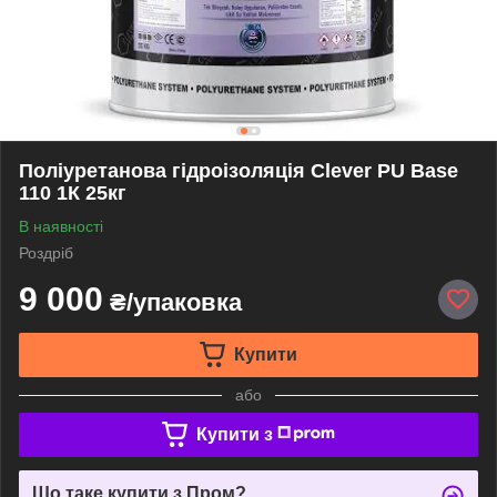
Поліуретанова гідроізоляція Clever PU Base
110 1К 25кг
В наявності
Роздріб
9 000
₴/упаковка
Купити
або
Купити з
Що таке купити з Пром?