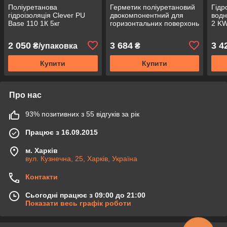
Поліуретанова
Герметик поліуретановий
Гідр
гідроізоляція Clever PU
двокомпонентний для
водн
Base 110 1К 5кг
горизонтальних поверхонь
2 K
та швів Flex pu 2kh 5 кг
2 050
3 684
3 4
₴/упаковка
₴
Купити
Купити
Про нас
93% позитивних з 55 відгуків за рік
Працює з 16.09.2015
м. Харків
вул. Кузнечна, 25, Харків, Україна
Контакти
Сьогодні працює з 09:00 до 21:00
Показати весь графік роботи