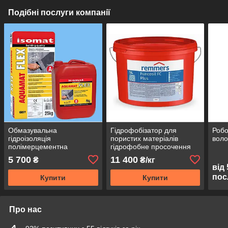
Подібні послуги компанії
Обмазувальна
Гідрофобізатор для
Робо
гідроізоляція
пористих матеріалів
воло
полімерцементна
гідрофобне просочення
двокомпонентна захист
для посилення кольору
5 700
11 400
₴
₴/кг
бетону від вологи сіра
Remmers Funcosil FC Plus
від
AQUAMAT FLEX
пос
Купити
Купити
Про нас