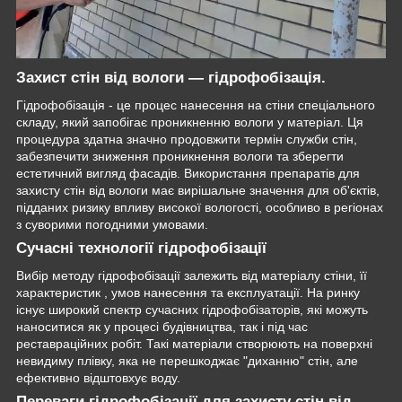
Захист стін від вологи — гідрофобізація.
Гідрофобізація - це процес нанесення на стіни спеціального
складу, який запобігає проникненню вологи у матеріал. Ця
процедура здатна значно продовжити термін служби стін,
забезпечити зниження проникнення вологи та зберегти
естетичний вигляд фасадів. Використання препаратів для
захисту стін від вологи має вирішальне значення для об'єктів,
підданих ризику впливу високої вологості, особливо в регіонах
з суворими погодними умовами.
Сучасні технології гідрофобізації
Вибір методу гідрофобізації залежить від матеріалу стіни, її
характеристик , умов нанесення та експлуатації. На ринку
існує широкий спектр сучасних гідрофобізаторів, які можуть
наноситися як у процесі будівництва, так і під час
реставраційних робіт. Такі матеріали створюють на поверхні
невидиму плівку, яка не перешкоджає "диханню" стін, але
ефективно відштовхує воду.
Переваги гідрофобізації для захисту стін від