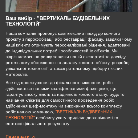
Ваш вибір - "ВЕРТИКАЛЬ БУДІВЕЛЬНИХ
ТЕХНОЛОГІЙ"
Наша компанія пропонує комплексний підхід до кожного
проєкту з гідрофобізації або реставрації фасаду, завдяки чому
наші клієнти отримують персоналізовані рішення, адаптовані
до індивідуальних потреб і особливостей їх об'єктів. Ми
відрізняємось на ринку завдяки нашій експертизі та досвіду,
ретельному обстеженню та аналізу кожного об’єкту, розробці
унікальної технології, а також ретельному підбору якісних
матеріалів.
Все від проектування до фінального виконання робіт
здійснюється нашими кваліфікованими фахівцями, що
гарантує високу якість та надійність кожного етапу. Будь то
навчання клієнтів для самостійного проведення робіт,
здійснення шеф-монтажу чи виконання всього комплексу
робіт нашою командою,
"ВЕРТИКАЛЬ БУДІВЕЛЬНИХ
ТЕХНОЛОГІЙ"
особливу увагу приділяє довговічності та
естетиці фінального результату.
Приховати