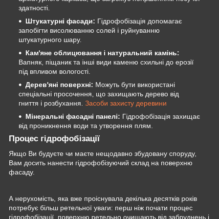
здатності.
Штукатурні фасади:
Гідрофобізація допомагає
запобігти висолюванню солей і руйнуванню
штукатурного шару.
Кам'яне облицювання і натуральний камінь:
Вапняк, піщаник та інші види каменю схильні до ерозії
під впливом вологості.
Дерев'яні поверхні:
Можуть бути використані
спеціальні просочення, що захищають дерево від
гниття і розбухання.
Засоби захисту деревини
Мінеральні фасадні панелі:
Гідрофобізація захищає
від проникнення води та утворення плям.
Процес гідрофобізації
Якщо Ви будуєте чи маєте нещодавно збудовану споруду,
Вам досить нанести гідрофобізуючий склад на поверхню
фасаду.
А нерухомість, яка вже проіснувала декілька десятків років
потребує більш ретельної уваги: перш ніж почати процес
гідрофобізації, поверхню ретельно очищають від забруднень і