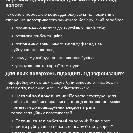
вологи
Головною перевагою водовідштовхувальних покриттів є
створення довготривалого захисного бар'єру, який запобігає:
проникненню вологи до внутрішніх шарів стін;
розвитку грибка та цвілі;
погіршенню зовнішнього вигляду фасадів та
руйнуванню поверхні;
швидкому забрудненню поверхні будівлі;
ушкодженню та корозії арматури.
Для яких поверхонь підходить гідрофобізація?
Гідрофобізуючі склади можуть бути використані на безлічі
матеріалів, включно, але не обмежуючись:
Цегляні та блокові стіни:
Пориста структура цегли
робить її особливо вразливою перед вологою, що може
призвести до пошкодження кладки і втрати
теплоізоляційних властивостей.
Бетонні та залізобетонні поверхні:
Вода може
сприяти руйнуванню верхнього шару бетону корозії
арматурного каркаса, що загрожує погіршенням несучої