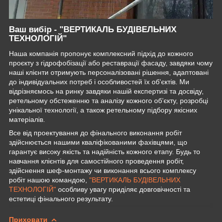
Ваш вибір - "ВЕРТИКАЛЬ БУДІВЕЛЬНИХ
ТЕХНОЛОГІЙ"
Наша компанія пропонує комплексний підхід до кожного
проєкту з гідрофобізації або реставрації фасаду, завдяки чому
наші клієнти отримують персоналізовані рішення, адаптовані
до індивідуальних потреб і особливостей їх об'єктів. Ми
відрізняємось на ринку завдяки нашій експертизі та досвіду,
ретельному обстеженню та аналізу кожного об’єкту, розробці
унікальної технології, а також ретельному підбору якісних
матеріалів.
Все від проектування до фінального виконання робіт
здійснюється нашими кваліфікованими фахівцями, що
гарантує високу якість та надійність кожного етапу. Будь то
навчання клієнтів для самостійного проведення робіт,
здійснення шеф-монтажу чи виконання всього комплексу
робіт нашою командою,
"ВЕРТИКАЛЬ БУДІВЕЛЬНИХ
ТЕХНОЛОГІЙ"
особливу увагу приділяє довговічності та
естетиці фінального результату.
Приховати