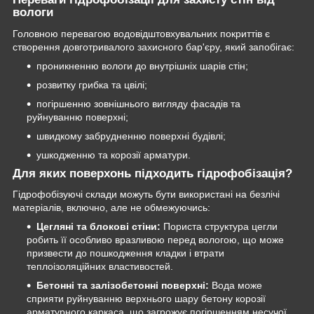
вологи
Головною перевагою водовідштовхувальних покриттів є
створення довготривалого захисного бар'єру, який запобігає:
проникненню вологи до внутрішніх шарів стін;
розвитку грибка та цвілі;
погіршенню зовнішнього вигляду фасадів та
руйнуванню поверхні;
швидкому забрудненню поверхні будівлі;
ушкодженню та корозії арматури.
Для яких поверхонь підходить гідрофобізація?
Гідрофобізуючі склади можуть бути використані на безлічі
матеріалів, включно, але не обмежуючись:
Цегляні та блокові стіни:
Пориста структура цегли
робить її особливо вразливою перед вологою, що може
призвести до пошкодження кладки і втрати
теплоізоляційних властивостей.
Бетонні та залізобетонні поверхні:
Вода може
сприяти руйнуванню верхнього шару бетону корозії
арматурного каркаса, що загрожує погіршенням несучої