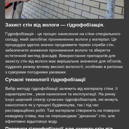
Захист стін від вологи — гідрофобізація.
Гідрофобізація - це процес нанесення на стіни спеціального
складу, який запобігає проникненню вологи у матеріал. Ця
процедура здатна значно продовжити термін служби стін,
забезпечити зниження проникнення вологи та зберегти
естетичний вигляд фасадів. Використання препаратів для
захисту стін від вологи має вирішальне значення для об'єктів,
підданих ризику впливу високої вологості, особливо в регіонах
з суворими погодними умовами.
Сучасні технології гідрофобізації
Вибір методу гідрофобізації залежить від матеріалу стіни, її
характеристик , умов нанесення та експлуатації. На ринку
існує широкий спектр сучасних гідрофобізаторів, які можуть
наноситися як у процесі будівництва, так і під час
реставраційних робіт. Такі матеріали створюють на поверхні
невидиму плівку, яка не перешкоджає "диханню" стін, але
ефективно відштовхує воду.
Переваги гідрофобізації для захисту стін від