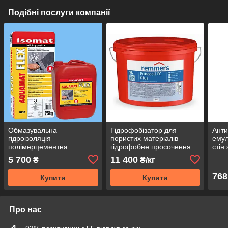
Подібні послуги компанії
Обмазувальна
Гідрофобізатор для
Анти
гідроізоляція
пористих матеріалів
емул
полімерцементна
гідрофобне просочення
стін
двокомпонентна захист
для посилення кольору
граф
5 700
11 400
₴
₴/кг
бетону від вологи сіра
Remmers Funcosil FC Plus
AQUAMAT FLEX
768
Купити
Купити
Про нас