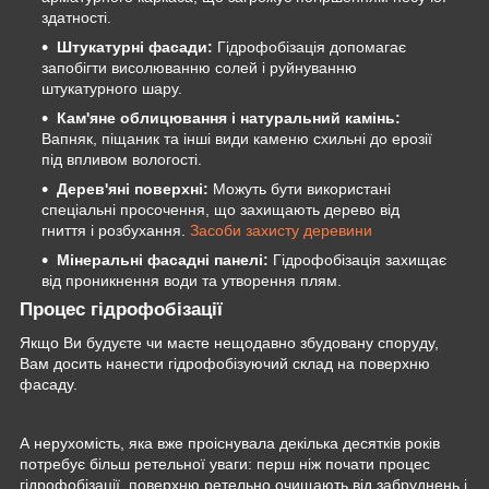
здатності.
Штукатурні фасади:
Гідрофобізація допомагає
запобігти висолюванню солей і руйнуванню
штукатурного шару.
Кам'яне облицювання і натуральний камінь:
Вапняк, піщаник та інші види каменю схильні до ерозії
під впливом вологості.
Дерев'яні поверхні:
Можуть бути використані
спеціальні просочення, що захищають дерево від
гниття і розбухання.
Засоби захисту деревини
Мінеральні фасадні панелі:
Гідрофобізація захищає
від проникнення води та утворення плям.
Процес гідрофобізації
Якщо Ви будуєте чи маєте нещодавно збудовану споруду,
Вам досить нанести гідрофобізуючий склад на поверхню
фасаду.
А нерухомість, яка вже проіснувала декілька десятків років
потребує більш ретельної уваги: перш ніж почати процес
гідрофобізації, поверхню ретельно очищають від забруднень і