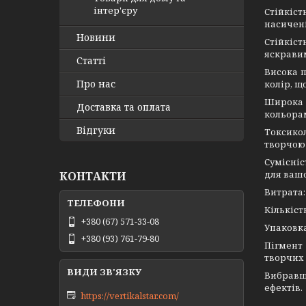
інтер'єру
Стійкіс
насичені
Новини
Стійкіс
яскравим
Статті
Висока п
Про нас
колір, щ
Широка 
Доставка та оплата
кольора
Відгуки
Токсико
творчою
Сумісніс
для вашо
КОНТАКТИ
Витрата:
Кількіст
+380 (67) 571-33-08
Упаковка
+380 (93) 761-79-80
Пігмент
творчих 
Вибравш
ефектів.
https://vertikalstar.com/