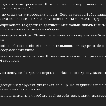
ть до хімічних реагентів: Пігмент має високу стійкість до
сть кольору виробів.
ть до світла та атмосферних опадів: Його властивості зберіг
и та насиченими під впливом сонячного світла та атмосферних
окриваність та фарбуюча здатність: Мінімальна кількість піг
о робить його економічним вибором.
кольорова палітра: Пігмент допоможе вам створити незабутні
ми.
логічна безпека: Він відповідає найвищим стандартам безп
 сферами безпечним.
ть з багатьма матеріалами: Пігмент легко взаємодіє з різним
ї творчості.
ь пігменту, необхідна для отримання бажаного відтінку, залеж
:
 доступний у зручних упаковках по 50 р. Це надійний спосіб 
та виробничих проектів.
и наш пігмент, ви зробите свої вироби виразними, привер