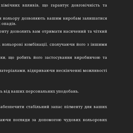
 хімічних впливів, що гарантує довговічність та
ання кольору дозволяють вашим виробам залишатися
 опадів.
менту дозволить вам отримати насичений та чіткий
 кольорові комбінації, сполучаючи його з іншими
еки, що робить його застосування виробничою та
и матеріалами, відкриваючи нескінченні можливості
ить від ваших персональних уподобань.
забезпечити стабільний запас пігменту для ваших
таючи погляди за допомогою чудових кольорових