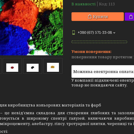
В наявності
Код:
113
Купити
+380 (67) 571-33-08
повернення товару протягом 
У компанії підключені електр
товар не покидаючи сайту.
для виробництва кольорових матеріалів та фарб
 – це невід'ємна складова для створення глибоких та захоп
товується в широкому спектрі галузей, включаючи виробниц
мікроцементу, алебастру, гіпсу, тротуарної плитки, черепиці та
сті: