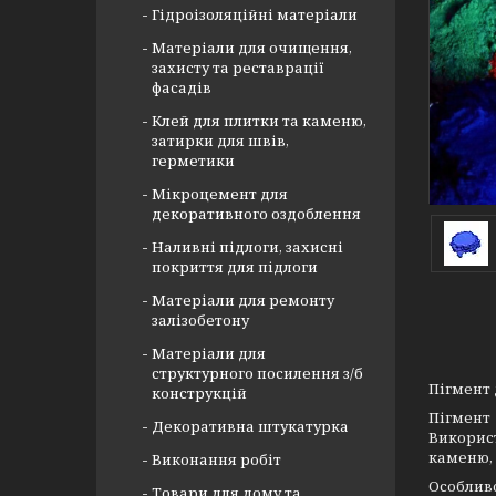
Гідроізоляційні матеріали
Матеріали для очищення,
захисту та реставрації
фасадів
Клей для плитки та каменю,
затирки для швів,
герметики
Мікроцемент для
декоративного оздоблення
Наливні підлоги, захисні
покриття для підлоги
Матеріали для ремонту
залізобетону
Матеріали для
структурного посилення з/б
Пігмент 
конструкцій
Пігмент
Декоративна штукатурка
Викорис
каменю, 
Виконання робіт
Особливо
Товари для дому та