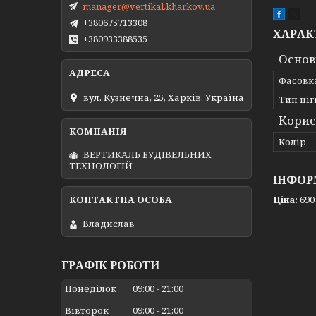
manager@vertikal.kharkov.ua
+380675713308
ХАРАК
+380933388535
Основ
Фасовк
вул. Кузнечна, 25, Харків, Україна
Тип пі
Корис
Колір
ВЕРТИКАЛЬ БУДІВЕЛЬНИХ
ТЕХНОЛОГІЙ
ІНФОР
Ціна:
690
Владислав
ГРАФІК РОБОТИ
Понеділок
09:00
21:00
Вівторок
09:00
21:00