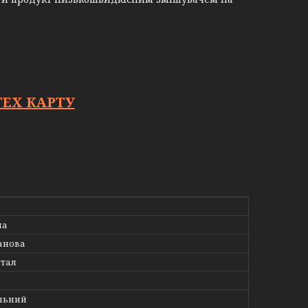
ЕХ КАРТУ
на
анова
етал
льний