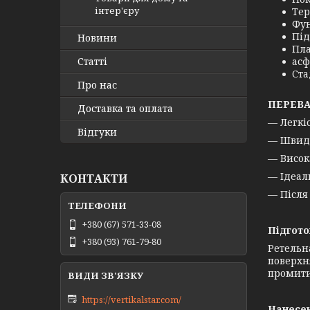
інтер'єру
Тер
Фу
Під
Новини
Пла
Статті
асф
Ста
Про нас
ПЕРЕВА
Доставка та оплата
— Легкіс
Відгуки
—
Швидк
—
Висок
—
Ідеал
КОНТАКТИ
—
Після
+380 (67) 571-33-08
Підгото
+380 (93) 761-79-80
Ретельн
поверхн
промити
https://vertikalstar.com/
Нанесе