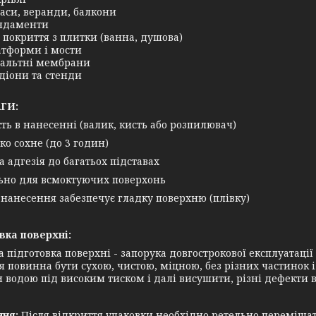
аси, веранди, балкони
ндаменти
 покриття з плитки (ванна, душова)
тформи і мости
альтні мембрани
діони та стенди
ГИ:
ть в нанесенні (валик, кисть або розпилювач)
о сохне (до 3 годин)
а адгезія до багатьох підставах
ьно для всмоктуючих поверхонь
 нанесення забезпечує гладку поверхню (плівку)
вка поверхні:
а підготовка поверхні - запорука довгострокової експлуатаці
я повинна бути сухою, чистою, міцною, без різних частинок
 водою під високим тиском і далі висушити, різні дефекти в
ння:
Після відкриття упаковки необхідно ретельно переміш