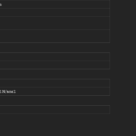
а
2 N/мм2