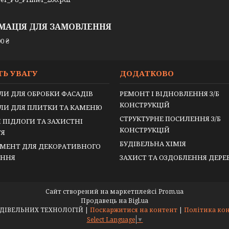
МАЦІЯ ДЛЯ ЗАМОВЛЕННЯ
0 ₴
ТЬ УВАГУ
ДОДАТКОВО
ЛИ ДЛЯ ОБРОБКИ ФАСАДІВ
РЕМОНТ І ВІДНОВЛЕННЯ З/Б
КОНСТРУКЦІЙ
ЛИ ДЛЯ ПЛИТКИ ТА КАМЕНЮ
СТРУКТУРНЕ ПОСИЛЕННЯ З/Б
 ПІДЛОГИ ТА ЗАХИСТНІ
КОНСТРУКЦІЙ
ТЯ
БУДІВЕЛЬНА ХІМІЯ
МЕНТ ДЛЯ ДЕКОРАТИВНОГО
ЕННЯ
ЗАХИСТ ТА ОЗДОБЛЕННЯ ДЕР
Сайт створений на маркетплейсі
Prom.ua
Продавець на Bigl.ua
ВЕРТИКАЛЬ БУДІВЕЛЬНИХ ТЕХНОЛОГІЙ |
Поскаржитися на контент
|
Політика ко
Select Language
▼