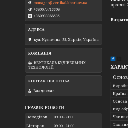
manager@vertikal.kharkov.ua
протязі
+380675713308
+380933388535
Витрати
вул. Кузнечна, 25, Харків, Україна
ВЕРТИКАЛЬ БУДІВЕЛЬНИХ
ХАРАК
ТЕХНОЛОГІЙ
Основ
Виробн
Владислав
Країна
Основа
ГРАФІК РОБОТИ
Вид об
Час ви
Понеділок
09:00
21:00
Тип ви
Вівторок
09:00
21:00