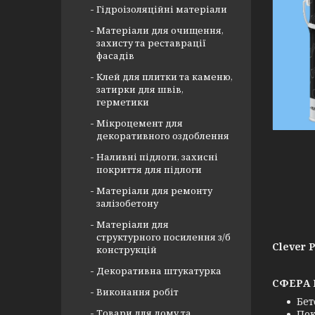
Гідроізоляційні матеріали
Матеріали для очищення,
захисту та реставрації
фасадів
Клей для плитки та каменю,
затирки для швів,
герметики
Мікроцемент для
декоративного оздоблення
Наливні підлоги, захисні
покриття для підлоги
Матеріали для ремонту
залізобетону
Матеріали для
структурного посилення з/б
Clever 
конструкцій
Декоративна штукатурка
СФЕРА 
Виконання робіт
Бет
Товари для дому та
Пок