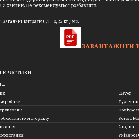
 2-3 хвилин. Не рекомендується розбавляти.
:
Загальні витрати 0,1 - 0,25 кг / м2.
ЗАВАНТАЖИТИ Т
ТЕРИСТИКИ
ні
ик
Clever
 виробник
Туреччи
 грунтовки
Поліурет
роблюваного матеріалу
Бетон, М
сихання
2 годин
користання
Універса