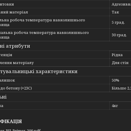
унтовки
Адгезивн
вний матеріал
Так
льна робоча температура навколишнього
5 град.
вища
альна робоча температура навколишнього
30 град.
вища
ні атрибути
тенція
Рідка
чення матеріалу
Для стін
тувальницькі характеристики
залишок
50%
 до бетону (+23С)
Більше 2,
ьні
ка
4кг
ФІКАЦІЯ
ver_PU_Primer_200.pdf