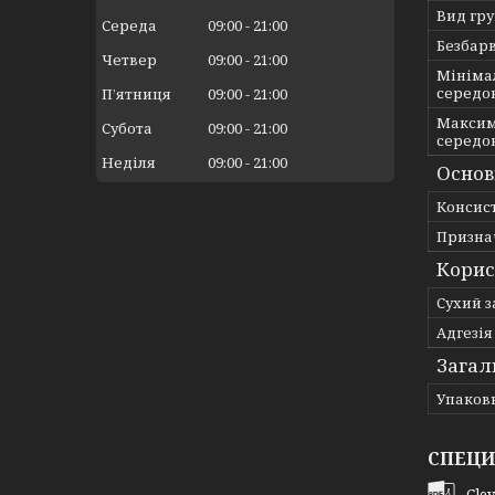
Вид гр
Середа
09:00
21:00
Безбар
Четвер
09:00
21:00
Мініма
середо
Пʼятниця
09:00
21:00
Максим
Субота
09:00
21:00
середо
Неділя
09:00
21:00
Основ
Консис
Призна
Корис
Сухий 
Адгезія
Загал
Упаков
СПЕЦИ
Cle