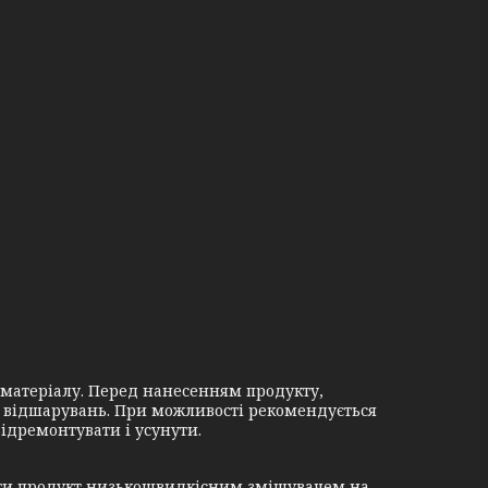
ї матеріалу. Перед нанесенням продукту,
 і відшарувань. При можливості рекомендується
ідремонтувати і усунути.
ати продукт низькошвидкісним змішувачем на