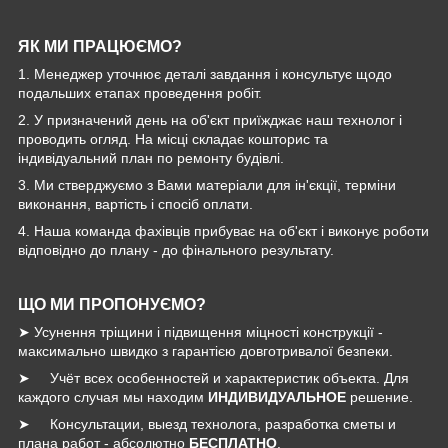
ЯК МИ ПРАЦЮЄМО?
1. Менеджер уточнює деталі завдання і консультує щодо
подальших етапах проведення робіт.
2. У призначений день на об'єкт приїжджає наш технолог і
проводить огляд. На місці складає кошторис та
індивідуальний план по ремонту будівлі.
3. Ми стверджуємо з Вами матеріали для ін'єкції, терміни
виконання, вартість і спосіб оплати.
4. Наша команда фахівців прибуває на об'єкт і виконує роботи
відповідно до плану - до фінального результату.
ЩО МИ ПРОПОНУЄМО?
➤ Усунення тріщини і підвищення міцності конструкції -
максимально швидко з гарантією довготривалої безпеки.
➤ Учёт всех особенностей и характеристик объекта. Для
каждого случая мы находим
ИНДИВИДУАЛЬНОЕ
решение.
➤ Консультации, выезд технолога, разработка сметы и
плана работ - абсолютно
БЕСПЛАТНО
.