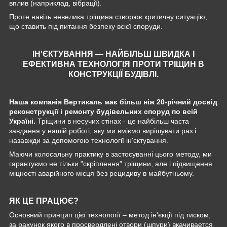
вплив (наприклад, вібрації).
Проте навіть невелика тріщина створює критичну ситуацію,
що ставить під питання безпеку всієї споруди.
ІН'ЄКТУВАННЯ — НАЙБІЛЬШ ШВИДКА І
ЕФЕКТИВНА ТЕХНОЛОГІЯ ПРОТИ ТРІЩИН В
КОНСТРУКЦІЇ БУДІВЛІ.
Наша компанія Вертикаль має більш ніж 20-річний досвід
реконструкції і ремонту будівельних споруд по всій
Україні.
Тріщини в несучих стінах - це найбільш часта
завдання у нашій роботі, яку ми вміємо вирішувати раз і
назавжди за допомогою технології ін'єктування.
Маючи колосальну практику в застосуванні цього методу, ми
гарантуємо не тільки "скріплення" тріщини, але і підвищення
міцності аварійного місця без рецидиву в майбутньому.
ЯК ЦЕ ПРАЦЮЄ?
Основний принцип цієї технології – метод ін'єкції під тиском,
за рахунок якого в просвердлені отвори (шпури) вкачивается