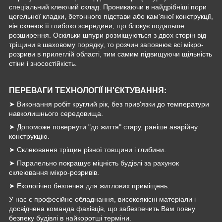
спеціальний клеючий склад. Проникаючи в найдрібніші пори
цегельної кладки, бетонного підстави або кам'яної конструкції,
він склеює її глибоко зсередини, що блокує подальше
розширення. Оскільки шпури розміщуються з двох сторін від
тріщини в шаховому порядку, то розчин заповнює всі мікро-
розриви в прилеглій області, тим самим підвищуючи щільність
стіни і зносостійкість.
ПЕРЕВАГИ ТЕХНОЛОГІЇ ІН'ЄКТУВАННЯ:
➤ Виконання робіт круглий рік, без прив'язки до температури
навколишнього середовища.
➤ Допоможе повернути "до життя" стару, раніше аварійну
конструкцію.
➤ Склеювання тріщин різної товщини і глибини.
➤ Паралельно покращує міцність будівлі за рахунок
склеювання мікро-розривів.
➤ Екологічно безпечна для житлових приміщень.
У нас є професійне обладнання, високоякісні матеріали і
досвідчена команда фахівців, що забезпечить Вам повну
безпеку будівлі в найкоротші терміни.