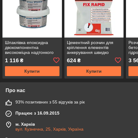
Шпаклівка епоксидна
Цементний розчин для
Розч
двокомпонентна
кріплення елементів
бето
високоміцна надтонкого
анкерування швидко
гідр
помелу для ремонту
схоплюється
гідр
1 116
624
3 5
₴
₴
Ізомат EPOMAX STUCCO
універсальний Ізомат Fix
одно
rapid 4 кг
AQU
Купити
Купити
Про нас
93% позитивних з 55 відгуків за рік
Працює з 16.09.2015
м. Харків
вул. Кузнечна, 25, Харків, Україна