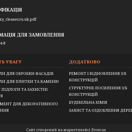
ФІКАЦІЯ
y_cleaner.ru.uk.pdf
МАЦІЯ ДЛЯ ЗАМОВЛЕННЯ
4 ₴
ТЬ УВАГУ
ДОДАТКОВО
ЛИ ДЛЯ ОБРОБКИ ФАСАДІВ
РЕМОНТ І ВІДНОВЛЕННЯ З/Б
КОНСТРУКЦІЙ
ЛИ ДЛЯ ПЛИТКИ ТА КАМЕНЮ
СТРУКТУРНЕ ПОСИЛЕННЯ З/Б
 ПІДЛОГИ ТА ЗАХИСТНІ
КОНСТРУКЦІЙ
ТЯ
БУДІВЕЛЬНА ХІМІЯ
МЕНТ ДЛЯ ДЕКОРАТИВНОГО
ЕННЯ
ЗАХИСТ ТА ОЗДОБЛЕННЯ ДЕР
Сайт створений на маркетплейсі
Prom.ua