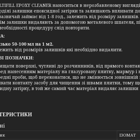
TIFILL EPOXY CLEANER наноситься в нерозбавленому вигляді
рділі залишки епоксидної затірки та залишають впливати д
зазвичай займає від 1-8 год., залежить від розміру залишків.
ім залишки видаляють за допомогою металевого шпателя, п
необхідності процедуру слід повторити.
А:
зько 50-100 мл на 1 м2.
ежить від розмірів залишків які необхідно видалити.
І ПОЗНАЧКИ:
ищати поверхні, чутливі до розчинників, від прямого конта
ед нанесенням матеріалу на глазуровану плитку, мармур і 
едні проби, щоб переконатися, що не змінюється зовнішній 
кати контакту засобу для чищення зі швами плитки, тому 
идну затірку, в той же самий час матеріал видаляє залишки 
ТЕРИСТИКИ
ні
ик
ІЗОМАТ