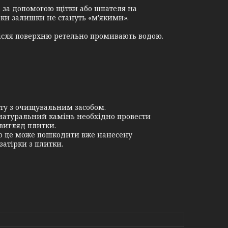
 за допомогою щітки або шпателя на
оки залишки не стануть «м'якими».
ісля поверхню ретельно промивають водою.
кту з очищувальним засобом.
натуральний камінь необхідно провести
вигляд плитки.
що це може пошкодити вже нанесену
затірки з плитки.