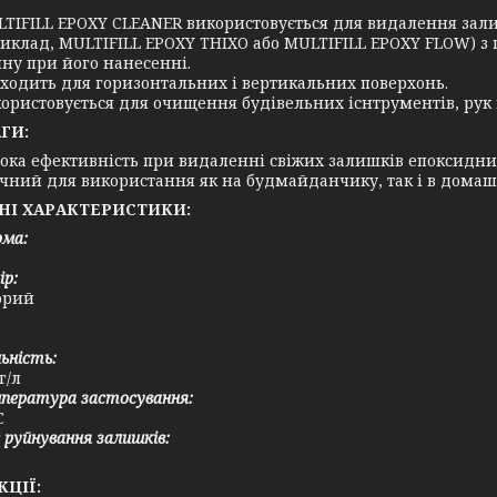
TIFILL EPOXY CLEANER використовується для видалення зали
иклад, MULTIFILL EPOXY THIXO або MULTIFILL EPOXY FLOW) з
ну при його нанесенні.
ходить для горизонтальних і вертикальних поверхонь.
ористовується для очищення будівельних існтрументів, рук 
ГИ:
ока ефективність при видаленні свіжих залишків епоксидни
чний для використання як на будмайданчику, так і в домаш
НІ ХАРАКТЕРИСТИКИ:
ма:
ір:
орий
ьність:
г/л
пература застосування:
С
 руйнування залишків:
КЦІЇ: