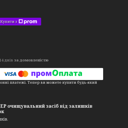
Купити з
14 днів
за домовленістю
онні платежі. Тепер ви можете купити будь-який
Р очищувальний засіб від залишків
ок
ків.