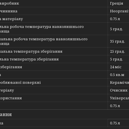
 виробник
Греція
зчинника
Неорган
а матеріалу
0.75 л
льна робоча температура навколишнього
5 град.
вища
альна робоча температура навколишнього
35 град.
вища
альна температура зберігання
25 град.
льна температура зберігання
5 град.
 зберігання
24 міс
а
0.5 кв.м
роблюваної поверхні
Керамічн
теріалу
Очисник
користання
Універса
0.75 л
ання
ка
0.75 л