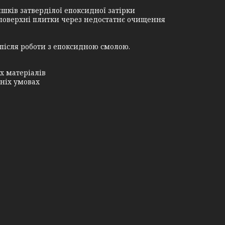
шків затверділої епоксидної затірки
 поверхні плитки через недостатнє очищення
після роботи з епоксидною смолою.
х матеріалів
ніх умовах