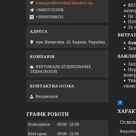
manager@vertikal.kharkov.ua
MUL
+380675713308
затве
Це 
+380933388535
Пот
За 
ВИТРАТ
вул. Кузнечна, 25, Харків, Україна
бли
Зал
ВАЖЛИВ
Зах
ВЕРТИКАЛЬ БУДІВЕЛЬНИХ
Пер
ТЕХНОЛОГІЙ
попер
Уни
епокс
Владислав
ХАРАК
ГРАФІК РОБОТИ
Основ
Понеділок
09:00
21:00
Виробн
Вівторок
09:00
21:00