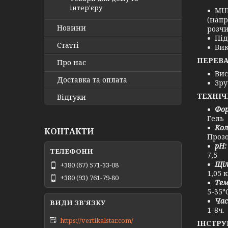
інтер'єру
MUL
(напр
Новини
розчи
Під
Статті
Вик
ПЕРЕВА
Про нас
Вис
Доставка та оплата
Зру
ТЕХНІЧ
Відгуки
Фор
Гель
Кол
КОНТАКТИ
Проз
рН:
7,5
Щіл
+380 (67) 571-33-08
1,05 к
+380 (93) 761-79-80
Тем
5-35°
Час
1-8ч.
https://vertikalstar.com/
ІНСТРУ