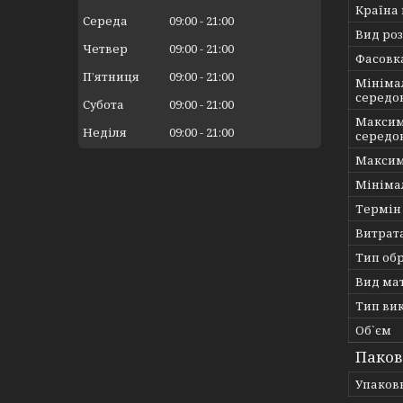
Країна
Середа
09:00
21:00
Вид ро
Четвер
09:00
21:00
Фасовк
Пʼятниця
09:00
21:00
Мініма
середо
Субота
09:00
21:00
Максим
Неділя
09:00
21:00
середо
Максим
Мініма
Термін
Витрат
Тип об
Вид ма
Тип ви
Об`єм
Паков
Упаков