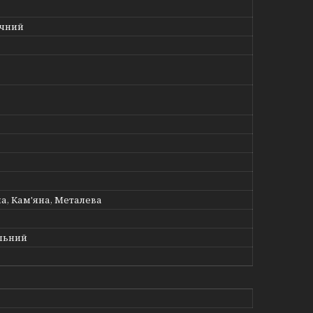
ічний
а, Кам'яна, Металева
льний