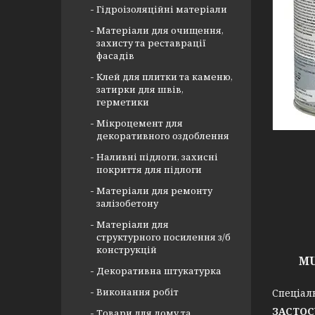
Гідроізоляційні матеріали
Матеріали для очищення,
захисту та реставрації
фасадів
Клей для плитки та каменю,
затирки для швів,
герметики
Мікроцемент для
декоративного оздоблення
Наливні підлоги, захисні
покриття для підлоги
Матеріали для ремонту
залізобетону
Матеріали для
структурного посилення з/б
конструкцій
MU
Декоративна штукатурка
Виконання робіт
Спеціал
ЗАСТОС
Товари для дому та