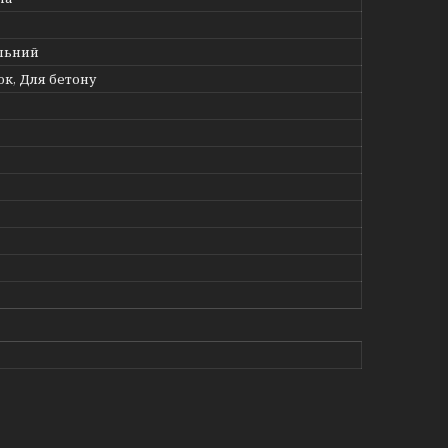
льний
ок, Для бетону