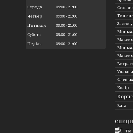
Середа
09:00
21:00
Стан д
Тип ви
Четвер
09:00
21:00
Застос
Пʼятниця
09:00
21:00
Мініма
Субота
09:00
21:00
Максим
Неділя
09:00
21:00
Мініма
Максим
Витрат
Упаков
Фасовка
Колір
Корис
Вага
СПЕЦИ
TM_