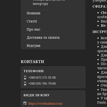
утворює
інтер'єру
СФЕРА 
Cle
Новини
особл
Статті
Вид
Не 
Про нас
ІНСТРУ
Доставка та оплата
Rem
у спі
Відгуки
Для
зразк
Для
При
КОНТАКТИ
Піс
чисто
Для
просо
+380 (67) 571-33-08
очище
+380 (93) 761-79-80
Очи
Ува
не бр
У т
Paste
https://vertikalstar.com/