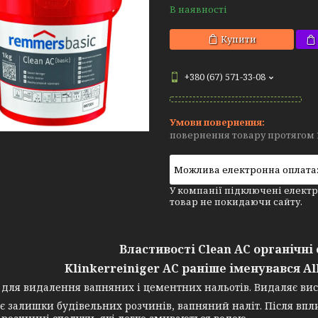
В наявності
Купити
+380 (67) 571-33-08
повернення товару протягом 
У компанії підключені електр
товар не покидаючи сайту.
Властивості Clean AC органічн
Klinkerreiniger AC раніше іменувався Al
 для видалення вапняних і цементних нальотів. Видаляє вис
є залишки будівельних розчинів, вапняний наліт. Після впл