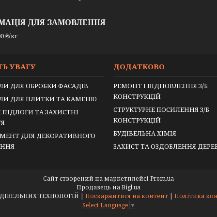
МАЦІЯ ДЛЯ ЗАМОВЛЕННЯ
0 ₴/кг
ТЬ УВАГУ
ДОДАТКОВО
ЛИ ДЛЯ ОБРОБКИ ФАСАДІВ
РЕМОНТ І ВІДНОВЛЕННЯ З/Б
КОНСТРУКЦІЙ
ЛИ ДЛЯ ПЛИТКИ ТА КАМЕНЮ
СТРУКТУРНЕ ПОСИЛЕННЯ З/Б
 ПІДЛОГИ ТА ЗАХИСТНІ
КОНСТРУКЦІЙ
ТЯ
БУДІВЕЛЬНА ХІМІЯ
МЕНТ ДЛЯ ДЕКОРАТИВНОГО
ЕННЯ
ЗАХИСТ ТА ОЗДОБЛЕННЯ ДЕР
Сайт створений на маркетплейсі
Prom.ua
Продавець на Bigl.ua
ВЕРТИКАЛЬ БУДІВЕЛЬНИХ ТЕХНОЛОГІЙ |
Поскаржитися на контент
|
Політика ко
Select Language
▼