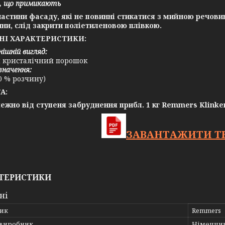
і, що примикають
частини фасаду, які не повинні стикатися з мийною речови
ни, слід закрити поліетиленовою плівкою.
НІ ХАРАКТЕРИСТИКИ:
нішній вигляд:
й кристалічний порошок
значення:
10 % розчину)
А:
ежно від ступеня забруднення прибл. 1 кг Remmers Klinker
ЗАВАНТАЖИТИ ТЕ
ТЕРИСТИКИ
ні
ик
Remmers
 виробник
Німеччи