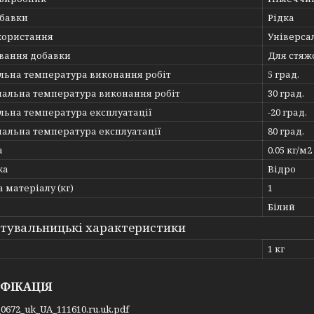
обавки
Рідка
користання
Універса
ування добавки
Для стяж
льна температура виконання робіт
5 град.
альна температура виконання робіт
30 град.
льна температура експлуатації
-20 град.
альна температура експлуатації
80 град.
а
0.05 кг/м2
ка
Відро
 матеріалу (кг)
1
Білий
тувальницькі характеристики
1 кг
ФІКАЦІЯ
0672_uk_UA_111610.ru.uk.pdf