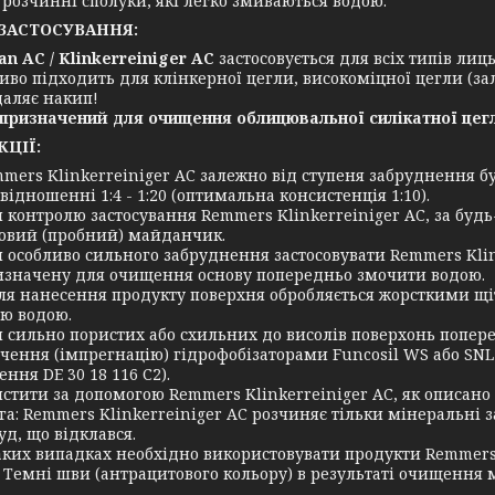
 розчинні сполуки, які легко змиваються водою.
ЗАСТОСУВАННЯ:
an AC / Klinkerreiniger AC
застосовується для всіх типів лиц
иво підходить для клінкерної цегли, високоміцної цегли (зал
аляє накип!
призначений для очищення облицювальної силікатної цег
КЦІЇ:
mers Klinkerreiniger AC
залежно від ступеня забруднення б
ввідношенні 1:4 - 1:20 (оптимальна консистенція 1:10).
 контролю застосування Remmers Klinkerreiniger AC, за буд
овий (пробний) майданчик.
 особливо сильного забруднення застосовувати Remmers Klin
значену для очищення основу попередньо змочити водою.
ля нанесення продукту поверхня обробляється жорсткими щі
ю водою.
 сильно пористих або схильних до висолів поверхонь попер
чення (імпрегнацію) гідрофобізаторами Funcosil WS або SNL
ння DE 30 18 116 С2).
стити за допомогою Remmers Klinkerreiniger AC, як описано
га: Remmers Klinkerreiniger AC розчиняє тільки мінеральні 
уд, що відклався.
аких випадках необхідно використовувати продукти Remmers
. Темні шви (антрацитового кольору) в результаті очищення 