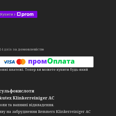
Купити з
14 днів
за домовленістю
онні платежі. Тепер ви можете купити будь-який
і сульфокислоти
kutex Klinkerreiniger AC
оли та вапняні відкладення.
иву на забруднення Remmers Klinkerreiniger AC