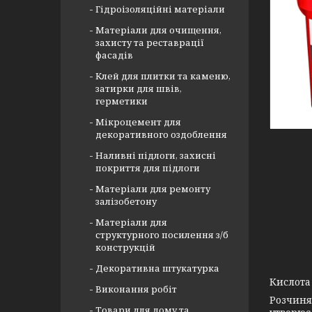
Гідроізоляційні матеріали
Матеріали для очищення,
захисту та реставрації
фасадів
Клей для плитки та каменю,
затирки для швів,
герметики
Мікроцемент для
декоративного оздоблення
Наливні підлоги, захисні
покриття для підлоги
Матеріали для ремонту
залізобетону
Матеріали для
структурного посилення з/б
конструкцій
Декоративна штукатурка
Кислота
Виконання робіт
Розчиня
Товари для дому та