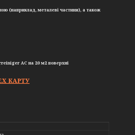
ною (наприклад, металеві частини), а також
reiniger AC на 20 м2 поверхні
Х КАРТУ
на