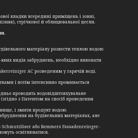
ьової кладки всередині приміщень і зовні,
ізняк), стрічкової й облицювальної цегли.
ли.
удівельного матеріалу розвести теплою водою
ь-яких видів забруднень, необхідно виконати
kerreiniger AC розведеним у гарячій воді.
тками і потім інтенсивно промивається
едньо проводять водовідштовхувальне
 (згідно з Патентом на спосіб проведення
 вище, і змити продукт водою.
забруднення на будівельних матеріалах, але
 Schmutzlöser або Remmers Fassadenreinger-
можуть освітлюватися.