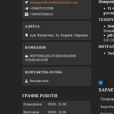
Поверхн
manager@vertikal.kharkov.ua
Ті 
+380675713308
росли
+380933388535
ТЕХНІЧ
Зов
біли
вул. Кузнечна, 25, Харків, Україна
pH-
0,8 (
ВИТРАТ
Зал
ВЕРТИКАЛЬ БУДІВЕЛЬНИХ
ТЕХНОЛОГІЙ
Владислав
ХАРАК
ГРАФІК РОБОТИ
Основ
Понеділок
09:00
21:00
Виробн
Вівторок
09:00
21:00
Країна