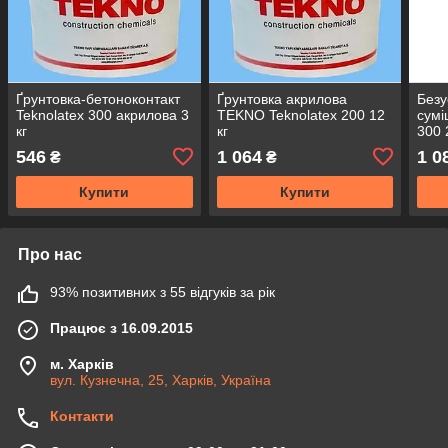
Ґрунтовка-бетоноконтакт
Ґрунтовка акрилова
Безу
Teknolatex 300 акрилова 3
TEKNO Teknolatex 200 12
сумі
кг
кг
300 
546
1 064
1 0
₴
₴
Купити
Купити
Про нас
93% позитивних з 55 відгуків за рік
Працює з 16.09.2015
м. Харків
вул. Кузнечна, 25, Харків, Україна
Контакти