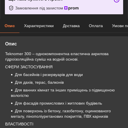
Замовлення під захистом
Опис
Характеристики
Доставка
Оплата
Умови п
Опис
Teknomer 300 – однокомпонентна еластична акрилова
гідроізоляційна суміш на водній основі.
СФЕРИ ЗАСТОСУВАННЯ
Для басейнів і резервуарів для води
Для дахів, терас, балконів
Для ванних кімнат та інших приміщень з підвищеною
вологістю
Для фасадів промислових і житлових будівель
Для поверхонь із бетону, газобетону, оцинкованого
металу, пінополіуретанових покриттів, ПВХ карнизів
ВЛАСТИВОСТІ