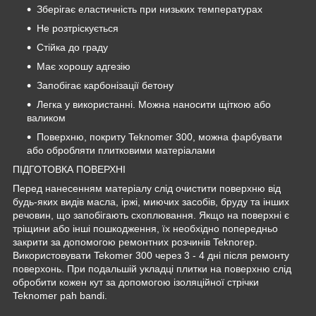
Зберігає еластичність при низьких температурах
Не розтріскується
Стійка до граду
Має хорошу адгезію
Запобігає карбонізації бетону
Легка у використанні. Можна наносити щіткою або
валиком
Поверхню, покриту Teknomer 300, можна фарбувати
або обробляти плитковими матеріалами
ПІДГОТОВКА ПОВЕРХНІ
Перед нанесенням матеріалу слід очистити поверхню від
будь-яких видів масла, іржі, миючих засобів, бруду та інших
речовин, що запобігають схоплювання. Якщо на поверхні є
тріщини або інші пошкодження, їх необхідно попередньо
закрити за допомогою ремонтних розчинів Teknorep.
Використовувати Tekomer 300 через 3 - 4 дні після ремонту
поверхонь. При подальшій укладці плитки на поверхню слід
обробити кожен кут за допомогою ізоляційної стрічки
Teknomer pah bandi.