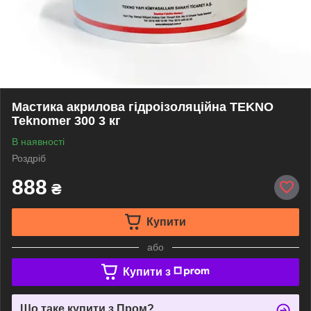
Мастика акрилова гідроізоляційна TEKNO
Teknomer 300 3 кг
В наявності
Роздріб
888
₴
Купити
або
Купити з
Що таке купити з Пром?