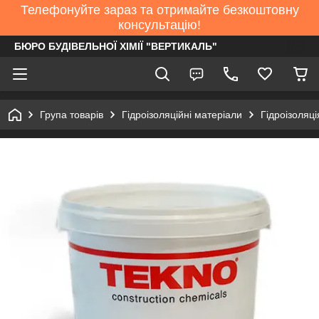
Телефонуйте зараз та отримайте безкоштовну
консультацію!
БЮРО БУДІВЕЛЬНОЇ ХІМІЇ "ВЕРТИКАЛЬ"
Група товарів
Гідроізоляційні матеріали
Гідроізоляці