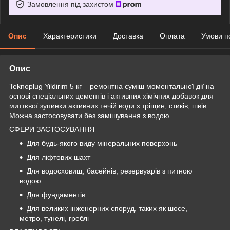
Замовлення під захистом
Опис
Характеристики
Доставка
Оплата
Умови п
Опис
Teknoplug Yildirim 5 кг – ремонтна суміш моментальної дії на
основі спеціальних цементів і активних хімічних добавок для
миттєвої зупинки активних течій води з тріщин, стиків, швів.
Можна застосовувати без замішування з водою.
СФЕРИ ЗАСТОСУВАННЯ
Для будь-якого виду мінеральних поверхонь
Для ліфтових шахт
Для водосховищ, басейнів, резервуарів з питною
водою
Для фундаментів
Для великих інженерних споруд, таких як шосе,
метро, тунелі, греблі