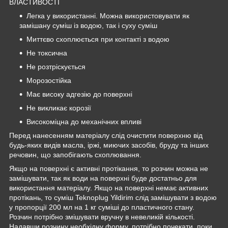
ВЛАСТИВОСТІ
Легка у використанні. Можна використовувати як
замішану суміш із водою, так і суху суміш
Миттєво схоплюється при контакті з водою
Не токсична
Не розтріскується
Морозостійка
Має високу адгезію до поверхні
Не викликає корозії
Високоміцна до механічних впливі
Перед нанесенням матеріалу слід очистити поверхню від
будь-яких видів масла, іржі, миючих засобів, бруду та інших
речовин, що запобігають схоплювання.
Якщо на поверхні є активні протікання, то розчин можна не
замішувати, так як води на поверхні буде достатньо для
використання матеріалу. Якщо на поверхні немає активних
протікань, то суміш Teknoplug Yildirim слід замішувати з водою
у пропорції 200 мл на 1 кг суміші до пластичного стану.
Розчин потрібно змішувати вручну в невеликій кількості.
Надавши розчину необхідну форму, потрібно почекати, поки