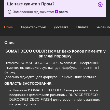
Що таке купити з Пром?
Замовлення під захистом
Опис
Характеристики
Доставка
Оплата
Умови п
Опис
ISOMAT DECO COLOR Ізомат Деко Колор пігменти у
вигляді порошку
Пігменти ISOMAT DECO COLOR - високоякісні неорганічні
пігменти, які використовуються для фарбування розчинів і
бетону.
Ідеально підходить для фарбування цементних розчинів.
ОБЛАСТЬ ЗАСТОСУВАННЯ:
Пігменти ISOMAT DECO COLOR використовуються в
поєднанні з цементними розчинами DUROCRETDECO і
DUROCRET-DECO FINISH для створення різноманітних
кінцевих відтінків.