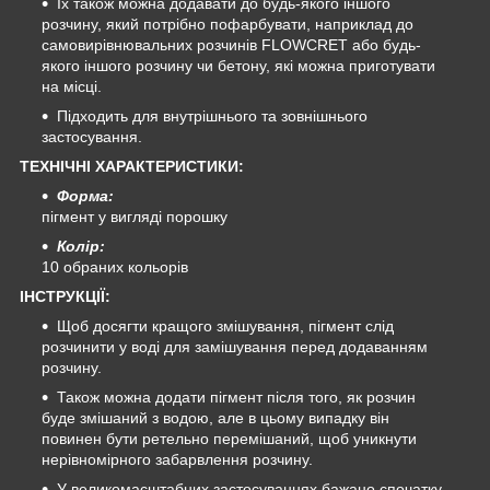
Їх також можна додавати до будь-якого іншого
розчину, який потрібно пофарбувати, наприклад до
самовирівнювальних розчинів FLOWCRET або будь-
якого іншого розчину чи бетону, які можна приготувати
на місці.
Підходить для внутрішнього та зовнішнього
застосування.
ТЕХНІЧНІ ХАРАКТЕРИСТИКИ:
Форма:
пігмент у вигляді порошку
Колір:
10 обраних кольорів
ІНСТРУКЦІЇ:
Щоб досягти кращого змішування, пігмент слід
розчинити у воді для замішування перед додаванням
розчину.
Також можна додати пігмент після того, як розчин
буде змішаний з водою, але в цьому випадку він
повинен бути ретельно перемішаний, щоб уникнути
нерівномірного забарвлення розчину.
У великомасштабних застосуваннях бажано спочатку