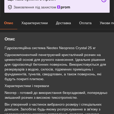
Замовлення під захистом
Опис
Характеристики
Доставка
Оплата
Умови п
Опис
Гідроізоляційна система Neotex Neopress Crystal 25 кг
Однокомпонентний пенетруючий кристалічний розчин на
цементній основі для ручного нанесення. Ідеальне рішення
для гідроізоляції бетонних поверхонь. Використовується для
резервуарів з водою, силосів, підземних приміщень і
фундаментів, тунелів, свердловин, а також поверхонь, які
будуть покриті плиткою.
Характеристики і переваги
Neorep - готовий до використання безусадковий, попередньо
змішаний розчин з високою тиксотропністю.
Він утворений з частинок вибраного розміру і спеціальних
домішок. Запобігає будь-якому розтріскуванню в зв'язку з
недосконалими умовами затвердіння, зокрема, усадкою