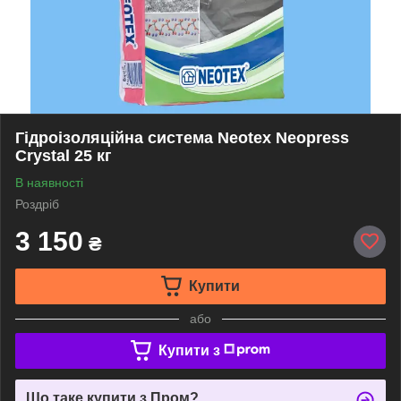
Гідроізоляційна система Neotex Neopress
Crystal 25 кг
В наявності
Роздріб
3 150
₴
Купити
або
Купити з
Що таке купити з Пром?