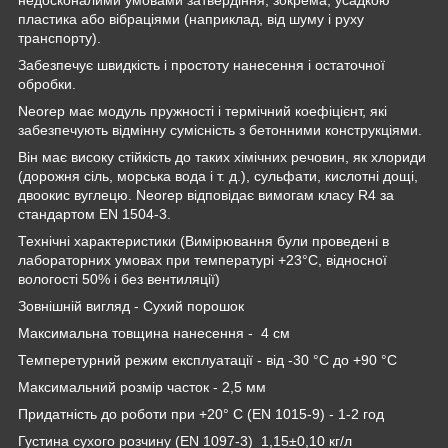
пластика або вібраціями (наприклад, від шуму і руху
транспорту).
Забезпечує швидкість і простоту нанесення і остаточної
обробки.
Neorep має модуль пружності і термічний коефіцієнт, які
забезпечують відмінну сумісність з бетонними конструкціями.
Він має високу стійкість до таких хімічних речовин, як хлориди
(дорожня сіль, морська вода і т. д.), сульфати, кислотні дощі,
двоокис вуглецю. Neorep відповідає вимогам класу R4 за
стандартом EN 1504-3.
Технічні характеристики (Вимірювання були проведені в
лабораторних умовах при температурі +23°C, відносної
вологості 50% і без вентиляції)
Зовнішній вигляд - Сухий порошок
Максимальна товщина нанесення - 4 см
Темперетурний режим експлуатації - від -30 °C до +90 °C
Максимальний розмір часток - 2,5 мм
Придатність до роботи при +20° C (EN 1015-9) - 1-2 год
Густина сухого розчину (ΕΝ 1097-3) 1,15±0,10 кг/л