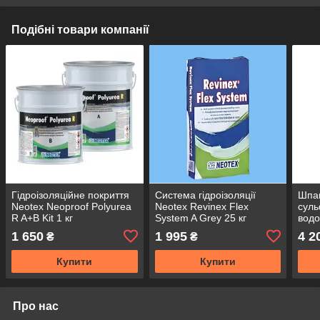
Подібні товари компанії
Гідроізоляційне покриття
Система гідроізоляції
Шпак
Neotex Neoproof Polyurea
Neotex Revinex Flex
суль
R A+B Kit 1 кг
System A Grey 25 кг
водо
полісечовина для дахів,
Remm
1 650
1 995
4 2
₴
₴
УФ-стійка, механічно
міцна, -35°C до +80
Купити
Купити
Про нас