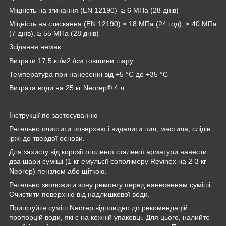
Міцність на згинання (ΕΝ 12190) ≥ 6 МПа (28 днів)
Міцність на стискання (ΕΝ 12190) ≥ 18 МПа (24 год), ≥ 40 МПа
(7 днів), ≥ 55 МПа (28 днів)
Зсідання немає
Витрати 17,5 кг/м2 /см товщини шару
Температура при нанесенні від +5 °C до +35 °C
Витрата води на 25 кг Neorep® 4 л.
Інструкції по застосуванню
Ретельно очистити поверхню і видалити пил, мастила, слідів
іржі до твердої основи.
Для захисту від корозії оголеної сталевої арматури нанести
два шари суміші (1 кг емульсії сополімеру Revinex на 2-3 кг
Neorep) пензлем або щіткою.
Ретельно зволожити зону ремонту перед нанесенням суміші.
Очистити поверхню від надлишкової води.
Приготуйте суміш Neorep відповідно до рекомендацій
пропорцій води, які є на кожній упаковці. Для цього, налийте