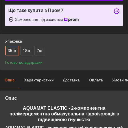
Що таке купити з Пром?
Замовлення під захистом
Упаковка
35 кг
18кг
7кг
Готово до відправки
Опис
Характеристики
Доставка
Оплата
Умови п
Опис
AQUAMAT ELASTIC - 2-компонентна
полімерцементна обмазувальна гідроізоляція з
підвищеною гнучкістю
AQUAMAT ELASTIC - двокомпонентний полімерцементний