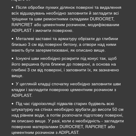
Після обробки пухких ділянок поверхні та видалення
всіх відшарувань необхідно заповнити й загладити всі
тріщини та шви ремонтними складами DUROCRET,
RAPICRET або цементним розчином, модифікованим
ADIPLAST і змочити поверхню.
Металеві заставні та арматуру обрізати до глибини
близько 3 см від поверхні бетону, а отвори над ними
мають бути загерметизовані, як описано вище.
Існуючі шви необхідно розкрити під конус так, щоб
його вершина була ближче до поверхні, а основа на
глибині 3 см від поверхні, і заповнити їх, як зазначено
вище.
У цегляній кладці спочатку необхідно заповнити шви
кладки і загладити поверхню цементним розчином з
ADIPLAST.
Під час гідроізоляції підвалів старих будівель всю
штукатурку на стінах необхідно зрубати до висоти 50 см
над рівнем води, а потім розпочати підготовку поверхні,
як описано вище. У разі, коли є необхідність - загладити
поверхню матеріалами DUROCRET, RAPICRET або
цементним розчином з ADIPLAST.