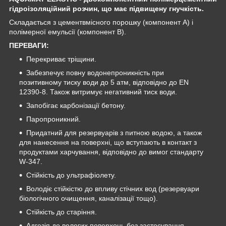
гідроізоляційний розчин, що має підвищену гнучкість.
Складається з цементвмісного порошку (компонент A) і
полімерної емульсії (компонент B).
ПЕРЕВАГИ:
Перекриває тріщини.
Забезпечує повну водонепроникність при
позитивному тиску води до 5 атм, відповідно до EN
12390-8. Також витримує негативний тиск води.
Запобігає карбонізації бетону.
Паропроникний.
Придатний для резервуарів з питною водою, а також
для нанесення на поверхні, що вступають в контакт з
продуктами харчування, відповідно до вимог стандарту
W-347.
Стійкість до ультрафіолету.
Володіє стійкістю до впливу стічних вод (резервуари
біологічного очищення, каналізації тощо).
Стійкість до старіння.
Адгезія до вологих поверхонь без застосування