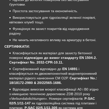
ґрунтовки.
Простота застосування та економічність.
Використовується для гідроізоляції зеленої покрівлі,
квіткових клумб тощо.
Функціонує як захист покриттів від надходження
радону.
Не чинить негативного впливу на арматуру в бетоні.
СЕРТИФІКАТИ:
Класифікується як матеріал для захисту бетонної
поверхні
відповідно до вимог стандарту EN 1504-2.
Сертифікат No. 2032-CPR-10.11.
Сертифікований відповідно до
ΕΝ 14891
і
класифікується як двокомпонентний водонепроникний
матеріал рідкого нанесення CM O2P.
Сертифікат No.:
18/18172-2980 & 20/22565-1686.
Відповідає вимогам мокрої класифікації A0 і B0 згідно
з німецькою технічною директивою ZDB 2010 року
«Verbundabdichtungen». Номери сертифікатів:
P-SAC
02/5.1/11-147
як гідроізоляційна система під плитами і
плиткою,
P-SAC 02/5.1/11-305
як система для