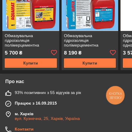
Обмазувальна
Обмазувальна
Обм
гідроізоляція
гідроізоляція
гідр
полімерцементна
полімерцементна
одн
двокомпонентна захист
двокомпонентна
водо
5 700
8 190
3 5
₴
₴
бетону від вологи сіра
водовідштовхувальний
розч
AQUAMAT FLEX
розчин гнучкий
Акв
Купити
Купити
Супереластик
Про нас
93% позитивних з 55 відгуків за рік
КНОПКА
ЗВ'ЯЗКУ
Працює з 16.09.2015
м. Харків
вул. Кузнечна, 25, Харків, Україна
Контакти