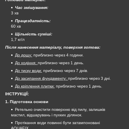
Час змішування:
3 хв
Працездатність:
60 хв
Щільність суміші:
1,7 кг/л
Після нанесення матеріалу, поверхня готова:
До дощу:
приблизно через 4 години.
До ходіння:
приблизно через 1 день.
До тиску води:
приблизно через 7 днів.
До засипання фундаменту:
приблизно через 3 дні.
До кріплення плитки:
приблизно через 1 день.
ІНСТРУКЦІЇ:
1. Підготовка основи
Ретельно очистити поверхню від пилу, залишків
мастил, відшарувань і пухких ділянок.
Протікання води повинні бути затампоновані
AQUAFIX