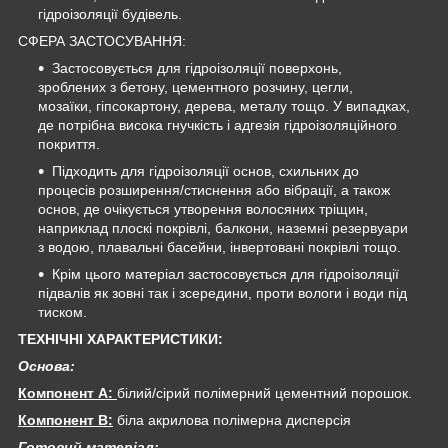
гідроізоляції будівель.
СФЕРА ЗАСТОСУВАННЯ:
Застосовується для гідроізоляції поверхонь,
зроблених з бетону, цементного розчину, цегли,
мозаїки, гіпсокартону, дерева, металу тощо. У випадках,
де потрібна висока гнучкість і адгезія гідроізоляційного
покриття.
Підходить для гідроізоляції основ, схильних до
процесів розширення/стиснення або вібрації, а також
основ, де очікується утворення волосяних тріщин,
наприклад плоскі покрівлі, балкони, наземні резервуари
з водою, плавальні басейни, інвертовані покрівлі тощо.
Крім цього матеріал застосовується для гідроізоляції
підвалів як зовні так і зсередини, проти вологи і води під
тиском.
ТЕХНІЧНІ ХАРАКТЕРИСТИКИ:
Основа:
Компонент A:
білий/сірий полімерний цементний порошок.
Компонент B:
біла акрилова полімерна дисперсія
Готовий матеріал: