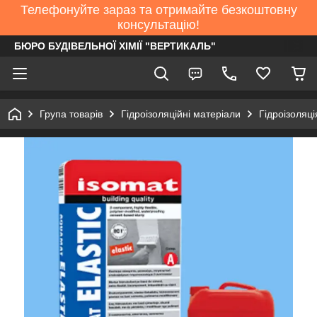
Телефонуйте зараз та отримайте безкоштовну
консультацію!
БЮРО БУДІВЕЛЬНОЇ ХІМІЇ "ВЕРТИКАЛЬ"
Група товарів
Гідроізоляційні матеріали
Гідроізоляці