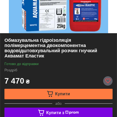
Обмазувальна гідроізоляція
полімерцементна двокомпонентна
водовідштовхувальний розчин гнучкий
Аквамат Еластик
Готово до відправки
Роздріб
7 470
₴
Купити
або
Купити з