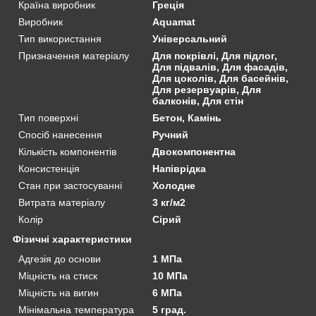
Країна виробник
Греція
Виробник
Aquamat
Тип використання
Універсальний
Призначення матеріалу
Для покрівлі, Для підлог,
Для підвалів, Для фасадів,
Для цоколів, Для басейнів,
Для резервуарів, Для
балконів, Для стін
Тип поверхні
Бетон, Камінь
Спосіб нанесення
Ручний
Кількість компонентів
Двокомпонентна
Консистенція
Напіврідка
Стан при застосуванні
Холодне
Витрата матеріалу
3 кг/м2
Колір
Сірий
Фізичні характеристики
Адгезія до основи
1 МПа
Міцність на стиск
10 МПа
Міцність на вигин
6 МПа
Мінімальна температура
5 град.