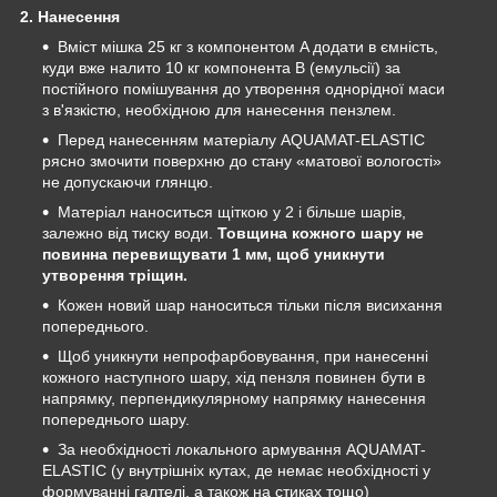
2. Нанесення
Вміст мішка 25 кг з компонентом A додати в ємність,
куди вже налито 10 кг компонента В (емульсії) за
постійного помішування до утворення однорідної маси
з в'язкістю, необхідною для нанесення пензлем.
Перед нанесенням матеріалу AQUAMAT-ELASTIC
рясно змочити поверхню до стану «матової вологості»
не допускаючи глянцю.
Матеріал наноситься щіткою у 2 і більше шарів,
залежно від тиску води.
Товщина кожного шару не
повинна перевищувати 1 мм, щоб уникнути
утворення тріщин.
Кожен новий шар наноситься тільки після висихання
попереднього.
Щоб уникнути непрофарбовування, при нанесенні
кожного наступного шару, хід пензля повинен бути в
напрямку, перпендикулярному напрямку нанесення
попереднього шару.
За необхідності локального армування AQUAMAT-
ELASTIC (у внутрішніх кутах, де немає необхідності у
формуванні галтелі, а також на стиках тощо)