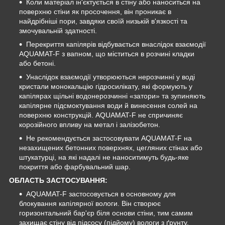
Коли матеріал ін'єктується в стіну або наноситься на
поверхню стіни як просочення, він проникає в
найдрібніші пори, завдяки своїй низькій в'язкості та
змочувальній здатності.
Перекриття капілярів відбувається внаслідок взаємодії
AQUAMAT-F з вапном, що міститься в розчині кладки
або бетоні.
Унаслідок взаємодії утворюються нерозчинні у воді
кристали монокальцію гідросилікату, які формують у
капілярах щільні водонерозчинні «затори» та зупиняють
капілярне підсмоктування води й винесення солей на
поверхню конструкцій. AQUAMAT-F не спричиняє
корозійного впливу на метал і залізобетон.
Не рекомендується застосовувати AQUAMAT-F на
незахищених бетонних поверхнях, цегляних стінах або
штукатурці, на які надалі не наноситимуть будь-яке
покриття або фарбувальний шар.
ОБЛАСТЬ ЗАСТОСУВАННЯ:
AQUAMAT-F застосовується в основному для
блокування капілярної вологи. Він створює
горизонтальний бар'єр біля основи стіни, тим самим
захищає стіну від підсосу (підйому) вологи з ґрунту.