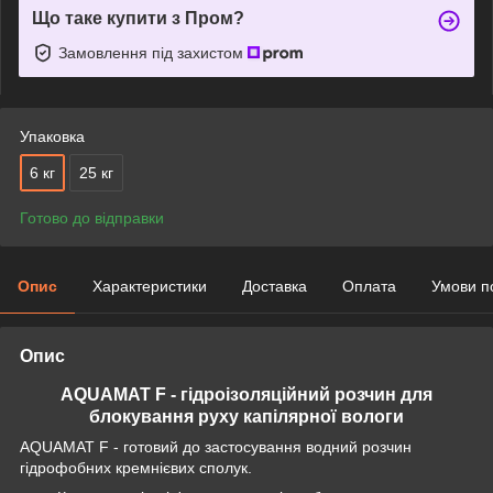
Що таке купити з Пром?
Замовлення під захистом
Упаковка
6 кг
25 кг
Готово до відправки
Опис
Характеристики
Доставка
Оплата
Умови п
Опис
AQUAMAT F - гідроізоляційний розчин для
блокування руху капілярної вологи
AQUAMAT F - готовий до застосування водний розчин
гідрофобних кремнієвих сполук.