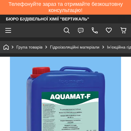
Телефонуйте зараз та отримайте безкоштовну
консультацію!
БЮРО БУДІВЕЛЬНОЇ ХІМІЇ "ВЕРТИКАЛЬ"
Група товарів
Гідроізоляційні матеріали
Ін'єкційна гі