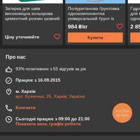
Затирка для швів
Поліуретанова ґрунтовка
Гідр
високоміцна кольорова
однокомпонентна
для 
цементний розчин шовний
універсальний ґрунт із
одно
для заповнення фуг
високою адгезією Isomat
бето
984
2 8
₴/кг
плитки Ізомат Мультифіл
Primer PU 100
5кг
Ціну уточнюйте
Купити
Про нас
93% позитивних з 55 відгуків за рік
Працює з 16.09.2015
м. Харків
вул. Кузнечна, 25, Харків, Україна
Контакти
КНОПКА
ЗВ'ЯЗКУ
Сьогодні працює з 09:00 до 21:00
Показати весь графік роботи