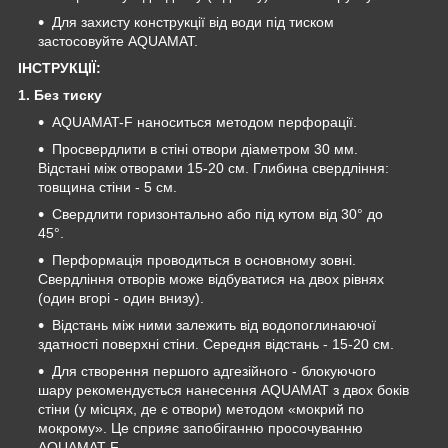
Для захисту конструкції від води під тиском
застосовуйте AQUAMAT.
ІНСТРУКЦІЇ:
1. Без тиску
AQUAMAT-F наноситься методом перфорації.
Просвердлити в стіні отвори діаметром 30 мм.
Відстані між отворами 15-20 см. Глибина свердління:
товщина стіни - 5 см.
Свердлити горизонтально або під кутом від 30° до
45°.
Перформація проводиться в основному зовні.
Свердління отворів може відбуватися на двох рівнях
(один вгорі - один внизу).
Відстань між ними залежить від водопоглинаючої
здатності поверхні стіни. Середня відстань - 15-20 см.
Для створення першого адгезійного - блокуючого
шару рекомендується нанесення AQUAMAT з двох боків
стіни (у місцях, де є отвори) методом «мокрий по
мокрому». Це сприяє запобіганню просочуванню
AQUAMAT-F.