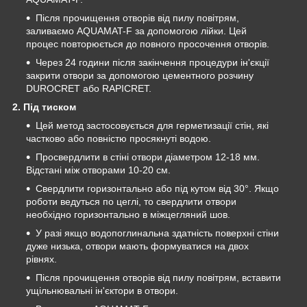
Після прочищення отворів від пилу повітрям,
заливаємо AQUAMAT-F за допомогою лійки. Цей
процес повторюється до повного просочення отворів.
Через 24 години після закінчення процедури ін'єкції
закрити отвори за допомогою цементного розчину
DUROCRET або RAPICRET.
2. Під тиском
Цей метод застосовується для герметизації стін, які
частково або повністю просякнуті водою.
Просвердлити в стіні отвори діаметром 12-18 мм.
Відстані між отворами 10-20 см.
Свердлити горизонтально або під кутом від 30°. Якщо
роботи ведуться по цеглі, то свердлити отвори
необхідно горизонтально в міжцегляний шов.
У разі якщо водопоглинальна здатність поверхні стіни
дуже низька, отвори мають формуватися на двох
рівнях.
Після прочищення отворів від пилу повітрям, вставити
ущільнювальні ін'єктори в отвори.