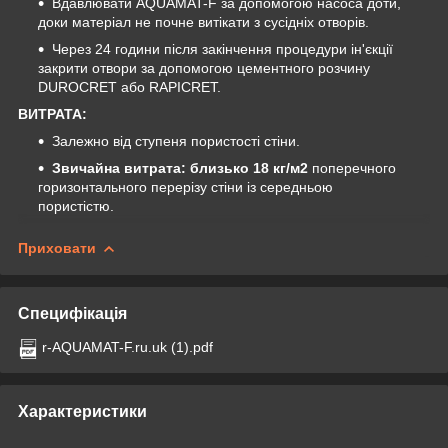
Вдавлювати AQUAMAT-F за допомогою насоса доти,
доки матеріал не почне витікати з сусідніх отворів.
Через 24 години після закінчення процедури ін'єкції
закрити отвори за допомогою цементного розчину
DUROCRET або RAPICRET.
ВИТРАТА:
Залежно від ступеня пористості стіни.
Звичайна витрата: близько 18 кг/м2
поперечного
горизонтального перерізу стіни із середньою
пористістю.
Приховати
Специфікація
r-AQUAMAT-F.ru.uk (1).pdf
Характеристики