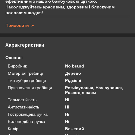
ефективним з нашою бамбуковою щіткою.
Насолоджуйтесь красивим, здоровим і блискучим
волоссям щодня!
Приховати
Характеристики
Основні
Виробник
No brand
Матеріал гребінці
Дерево
Тип зубців гребінця
Рідкісні
Призначення гребінця
Розчісування, Начісування,
Розподіл пасм
Термостійкість
Ні
Антистатичність
Ні
Гострокінцева ручка
Ні
Вилоподібна ручка
Ні
Колір
Бежевий