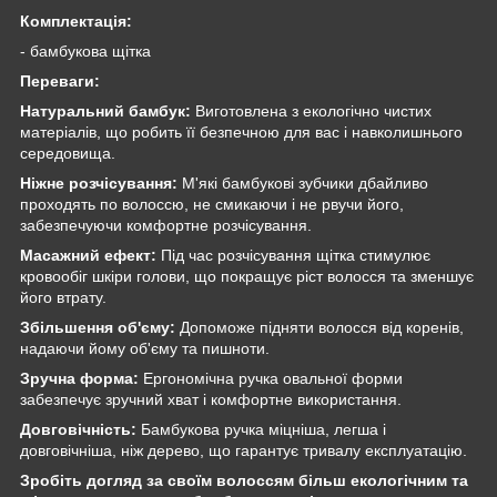
Комплектація:
- бамбукова щітка
Переваги:
Натуральний бамбук:
Виготовлена з екологічно чистих
матеріалів, що робить її безпечною для вас і навколишнього
середовища.
Ніжне розчісування:
М'які бамбукові зубчики дбайливо
проходять по волоссю, не смикаючи і не рвучи його,
забезпечуючи комфортне розчісування.
Масажний ефект:
Під час розчісування щітка стимулює
кровообіг шкіри голови, що покращує ріст волосся та зменшує
його втрату.
Збільшення об'єму:
Допоможе підняти волосся від коренів,
надаючи йому об'єму та пишноти.
Зручна форма:
Ергономічна ручка овальної форми
забезпечує зручний хват і комфортне використання.
Довговічність:
Бамбукова ручка міцніша, легша і
довговічніша, ніж дерево, що гарантує тривалу експлуатацію.
Зробіть догляд за своїм волоссям більш екологічним та