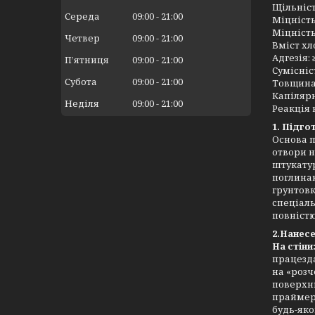
Щільність 
Середа
09:00
21:00
Міцність н
Міцність н
Четвер
09:00
21:00
Вміст хл
Адгезія: 
Пʼятниця
09:00
21:00
Сумісніс
Субота
09:00
21:00
Товщина н
Капілярне 
Неділя
09:00
21:00
Реакція на
1. Підго
Основа п
отвори н
штукатур
поглинаю
грунтовк
спеціал
повністю
2.Нанесе
На стіни
працезда
на «розч
поверхню
праймер 
будь-яко