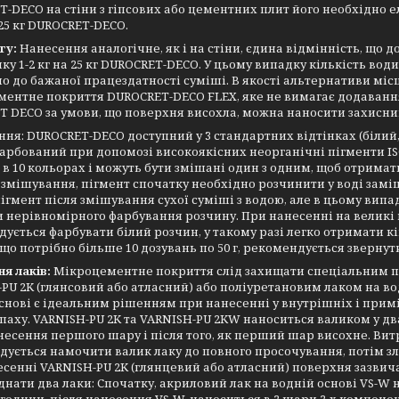
-DECO на стіни з гіпсових або цементних плит його необхідно е
а 25 кг DUROCRET-DECO.
гу:
Нанесення аналогічне, як і на стіни, єдина відмінність, що д
ку 1-2 кг на 25 кг DUROCRET-DECO. У цьому випадку кількість во
о до бажаної працездатності суміші. В якості альтернативи мі
ентне покриття DUROCRET-DECO FLEX, яке не вимагає додавання 
 DECO за умови, що поверхня висохла, можна наносити захисни
ня: DUROCRET-DECO доступний у 3 стандартних відтінках (білий,
арбований при допомозі високоякісних неорганічні пігменти 
 в 10 кольорах і можуть бути змішані один з одним, щоб отримати не
змішування, пігмент спочатку необхідно розчинити у воді замі
ігмент після змішування сухої суміші з водою, але в цьому вип
 нерівномірного фарбування розчину. При нанесенні на великі 
ується фарбувати білий розчин, у такому разі легко отримати к
кщо потрібно більше 10 дозувань по 50 г, рекомендується зверну
я лаків:
Мікроцементне покриття слід захищати спеціальним п
PU 2K (глянсовий або атласний) або поліуретановим лаком на во
снові є ідеальним рішенням при нанесенні у внутрішніх і прим
паху. VARNISH-PU 2K та VARNISH-PU 2KW наноситься валиком у дв
несення першого шару і після того, як перший шар висохне. Витр
ується намочити валик лаку до повного просочування, потім зли
сенні VARNISH-PU 2K (глянцевий або атласний) поверхня зазвича
єднати два лаки: Спочатку, акриловий лак на водній основі VS-W 