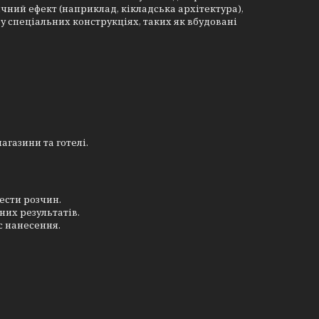
тичний ефект (наприклад, кікладська архітектура),
ж у спеціальних конструкціях, таких як вбудовані
агазини та готелі.
ести розчин.
их результатів.
с нанесення.