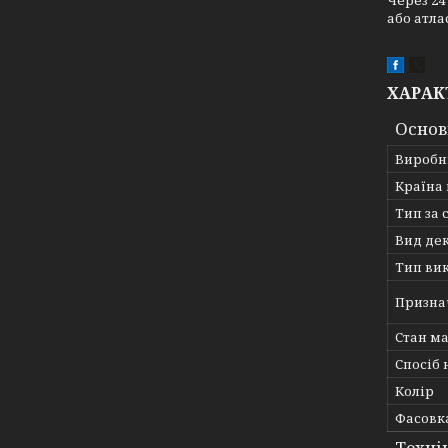
Через 24
або атла
ХАРАК
Основ
Виробн
Країна
Тип за 
Вид де
Тип ви
Призна
Стан ма
Спосіб
Колір
Фасовка
Техні