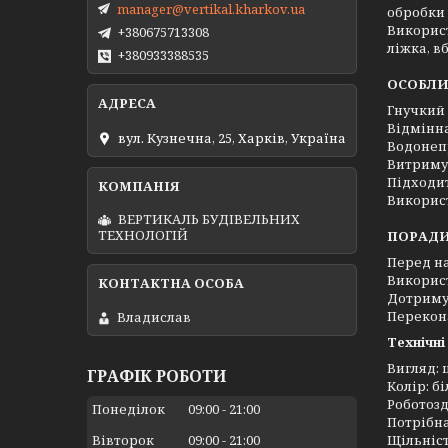
manager@vertikal.kharkov.ua
обробки 
Використ
+380675713308
ліжка, в
+380933388535
ОСОБЛИ
Гнучкий
Відмінна
вул. Кузнечна, 25, Харків, Україна
Водонепр
Витримує
Підходит
Використ
ВЕРТИКАЛЬ БУДІВЕЛЬНИХ
ТЕХНОЛОГІЙ
ПОРАДИ
Перед н
Використ
Дотриму
Перекона
Владислав
Технічні
Вигляд:
ГРАФІК РОБОТИ
Колір: б
Роботозд
Понеділок
09:00
21:00
Потрібна
Щільність 
Вівторок
09:00
21:00