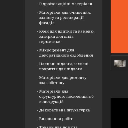
Гідроізоляційні матеріали
Матеріали для очищення,
захисту та реставрації
фасадів
Клей для плитки та каменю,
затирки для швів,
герметики
Мікроцемент для
декоративного оздоблення
Наливні підлоги, захисні
покриття для підлоги
Матеріали для ремонту
залізобетону
Матеріали для
структурного посилення з/б
конструкцій
Декоративна штукатурка
Виконання робіт
Товари для дому та