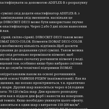
ластифікувати за допомогою ADIFLEX-B з розрахунку
о суміші слід додати еластифікатор ADIFLEX-B, з
ди замішування слід зменшити, наскільки це
сце DUROCRET-DECO може бути використане гнучке
еластифікатора. Через 2 або 3 дні після нанесення
й лак.
 сірий, світло-сірий). DUROCRET-DECO також може
ISOMAT DECO-COLOR. Пігменти ISOMAT DECO-COLOR
обмежену кількість відтінків.​​​​​​​Щоб досягти
шування до додавання сухої суміші. Також можна
адку слід ретельно перемішати пігмент, щоб
площі бажано спочатку розчинити пігмент у воді.
інцевий тон, особливо якщо було вибрано світлий
тися до служби технічної підтримки ISOMAT.
оліуретановим лаком на основі розчинників
дній основі VARNISH-PU2KW (напівматовий). Лак на
іщеннях, що погано провітрюються, т.к. практично
а шари. Другий шар наноситься через 4-24 години
ата: 70-120 г/м2за шар. Для кращого розподілу
ти лак в піддон для фарб і нанести на поверхню.
й темніє. Якщо необхідно уникнути цього ефекту,
наноситься в один шар з витратою 150-200 мл/м².