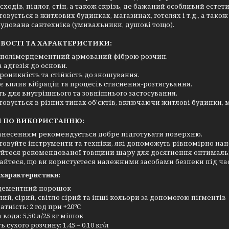
сходів, підлог, стін, а також скрізь, де бажаний особливий есте
овується в житлових будинках, магазинах, готелях і т.д., а тако
будована сантехніка (умивальники, душові тощо).
ВОСТІ ТА ХАРАКТЕРИСТИКИ:
 полімерцементний армований фіброю розчин.
 адгезія до основи.
оникність та стійкість до зношування.
 вплив вібрацій та процесів стиснення-розтягування.
ь для внутрішнього та зовнішнього застосування.
овується в різних типах об'єктів, включаючи житлові будинки, м
 ПО ВИКОРИСТАННЮ:
анесенням рекомендується добре підготувати поверхню.
овуйте інструменти та техніки, які допоможуть рівномірно нан
йтеся рекомендованої товщини шару для досягнення оптимальн
йтеся, що ви користуєтеся належними засобами безпеки під ча
 характеристики:
 цементний порошок
ілий, сірий, світло сірий та інші кольори за допомогою пігментів
атність: 2 год при +20ºC
 вода: 5,50 л/25 кг мішок
сухого розчину:​​​​​​​ 1,45 – 0,10 кг/л