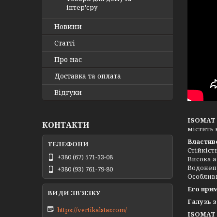
інтер'єру
Новини
Статті
Про нас
Доставка та оплата
Відгуки
ISOMAT
КОНТАКТИ
містить 
Властиво
Стійкіст
+380 (67) 571-33-08
Висока а
Водонеп
+380 (93) 761-79-80
Особлив
Его при
Галузь 
https://vertikalstar.com/
ISOMAT