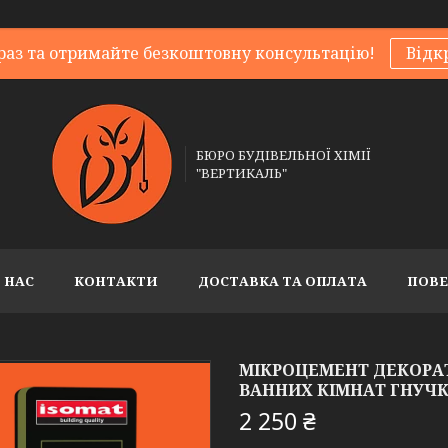
раз та отримайте безкоштовну консультацію!
Відк
БЮРО БУДІВЕЛЬНОЇ ХІМІЇ
"ВЕРТИКАЛЬ"
 НАС
КОНТАКТИ
ДОСТАВКА ТА ОПЛАТА
ПОВЕ
МІКРОЦЕМЕНТ ДЕКОРА
ВАННИХ КІМНАТ ГНУЧК
2 250 ₴