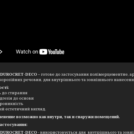
 DUROCRET-DECO
– готове до застосування полімерцементне, а
корозійних речовин, для внутрішнього та зовнішнього нанесення
сті:
ь до стирання
дгезія до основи
роникність
ий естетичний вигляд.
менение возможно как внутри, так и снаружи помещений.
застосування:
 DUROCRET-DECO
- використовується для внутрішнього та зовн