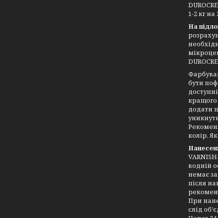
DUROCRET
1-2 кг н
На підло
розрахун
необхідн
мікроцем
DUROCRET
Фарбуван
бути поф
доступні
кращого 
додати п
уникнути
Рекоменд
колір. Я
Нанесенн
VARNISH-
водній о
немає за
після на
рекоменд
При нане
слід об'