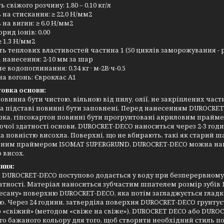
свіжого розчину:​​​​​​​ 1,80 – 0,10 кг/л
а стискання:​​​​​​​ ≥ 22,0 Н/мм2
а вигин:​​​​​​​ ≥ 6,0 Н/мм2
орид іонів: 0,00
≥ 1,3 Н/мм2
ть теплових властивостей частина 1 (50 циклів заморожування - 
анесення:​​​​​​​ 2-10 мм за шар
водопоглинання:​​​​​​​ 0,34 кг · м-2В·ч-0.5
 вогонь:​​​​​​​ Євроклас А1
товка основи:
овинна бути чистою, вільною від пилу, олії, не закріплених части
а підставі повинні бути заповнені. Перед нанесенням DUROCRET-
ка, гіпсокартон повинні бути прогрунтовані акриловим праймеро
чої здатності основи. DUROCRET-DECO наноситься через 2-3 годин
а повністю висохла. Поверхні, що не вбирають, такі як старий ш
ьним праймером ISOMAT SUPERGRUND. DUROCRET-DECO можна нанос
 висох.
ння:
:
DUROCRET-DECO поступово додається у воду при безперервному
тності. Матеріал наноситься зубчастим шпателем розмір зубів 1
есану» поверхню DUROCRET-DECO, яка потім загладжується глад
. Через 24 години, затверділа поверхня DUROCRET-DECO грунту
«свіжий» (методом «свіже на свіже»), DUROCRET DECO або DURO
го бажаного кольору для того, щоб створити необхідний стиль 