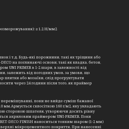
розморожування): ≥ 1,2 Н/мм2
нок і т.д. Будь-які порожнини, такі як тріщини або
DECO на поглинаючі основи, такі як кладка, бетон,
м UNI PRIMER в 1-2 шари, в залежності від
и, залежить від погодних умов, за умови, що
ар плитки або мозаїки, слід прогрунтувати
ити через 24 години після того, як праймер
 перемішуванні, поки не вийде суміш бажаної
0 мм.Армується склосіткою 160 г/м2, яку укладають
кою стороною шпателя, утворюючи досить рівну
ється акриловим праймером UNI-PRIMER. Поки
CRET-DECO FINISH наноситься тонким шаром (1-2 мм)
поверхні мікроцементного покриття. При нанесенні