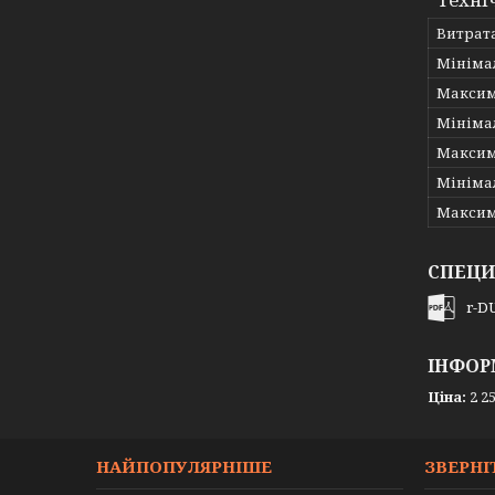
Витрат
Мініма
Максим
Мініма
Максим
Мініма
Максим
СПЕЦИ
r-D
ІНФОР
Ціна:
2 25
НАЙПОПУЛЯРНІШЕ
ЗВЕРНІ