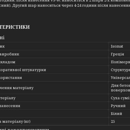
 години, після нанесення VS-W, наноситься в 2 шари 2-х компон
сний). Другий шар наноситься через 4-24 години після нанесення
ТЕРИСТИКИ
ні
ик
Isomat
 виробник
Греція
складом
Полімер
коративної штукатурки
Структур
користання
Універса
Для бетон
чення матеріалу
поверхон
теріалу
Суха сум
 нанесення
Ручний
Білий
 матеріалу (кг)
25
чні характеристики