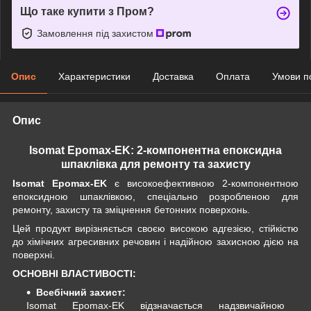
Що таке купити з Пром?
Замовлення під захистом
Опис
Характеристики
Доставка
Оплата
Умови п
Опис
Isomat Epomax-EK: 2-компонентна епоксидна
шпаклівка для ремонту та захисту
Isomat Epomax-EK
є високоефективною 2-компонентною
епоксидною шпаклівкою, спеціально розробленою для
ремонту, захисту та зміцнення бетонних поверхонь.
Цей продукт вирізняється своєю високою адгезією, стійкістю
до хімічних агресивних речовин і надійною захисною дією на
поверхні.
ОСНОВНІ ВЛАСТИВОСТІ:
Всебічний захист:
Isomat Epomax-EK відзначається надзвичайною