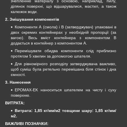
зчепленню матеріалу з основою, наприклад, пилу,
ділянок поверхні, що відшарувалися, мастил, а також
калюжок води.
2. Змішування компонентів
Компоненти А (смола) і B (затверджувач) упаковані в
двох окремих контейнерах у необхідній пропорції (за
вагою). Весь вміст контейнера з компонентом B
додається в контейнер з компонентом А.
Перемішувати обидва компоненти слід приблизно
протягом 5 хвилин за допомогою шпателя.
Для рівномірного розподілу затверджувача важливо,
щоб суміш була ретельно перемішана біля стінок і дна
ємності.
3. Нанесення
EPOMAX-EK наноситься шпателем на чисту і суху
поверхню.
ВИТРАТА:
Витрата: 1,85 кг/мм/м2 товщини шару: 1,85 кг/мм/
м2.
ВАЖЛИВІ ПОЗНАЧКИ: