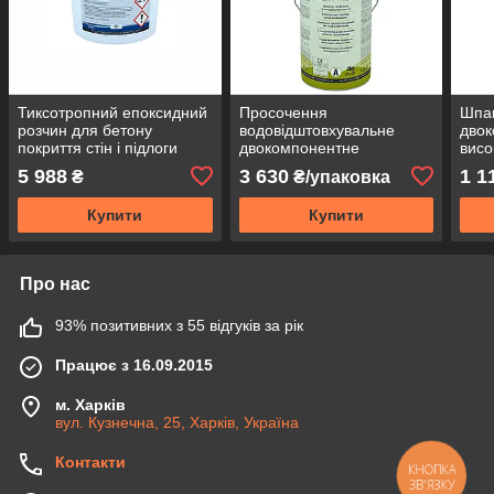
Тиксотропний епоксидний
Просочення
Шпак
розчин для бетону
водовідштовхувальне
дво
покриття стін і підлоги
двокомпонентне
висо
трикомпонентне Ізомат
епоксидне для
поме
5 988
3 630
1 1
₴
₴/упаковка
Epomax cmt 25 кг
поліпшення властивостей
Ізо
покриття Ізомат Durofloor
Купити
Купити
bi
Про нас
93% позитивних з 55 відгуків за рік
Працює з 16.09.2015
м. Харків
вул. Кузнечна, 25, Харків, Україна
Контакти
КНОПКА
ЗВ'ЯЗКУ