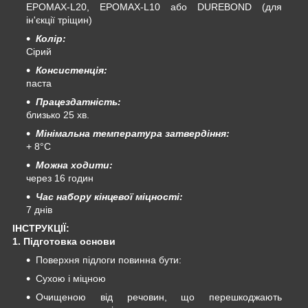
EPOMAX-L20, EPOMAX-L10 або DUREBOND (для
ін'єкції тріщин)
Колір:
Сірий
Консистенція:
паста
Працездатність:
близько 25 хв.
Мінімальна температура затвердіння:
+ 8°С
Можна ходити:
через 16 годин
Час набору кінцевої міцності:
7 днів
ІНСТРУКЦІЇ:
1. Підготовка основи
Поверхня підлоги повинна бути:
Сухою і міцною
Очищеною від речовин, що перешкоджають