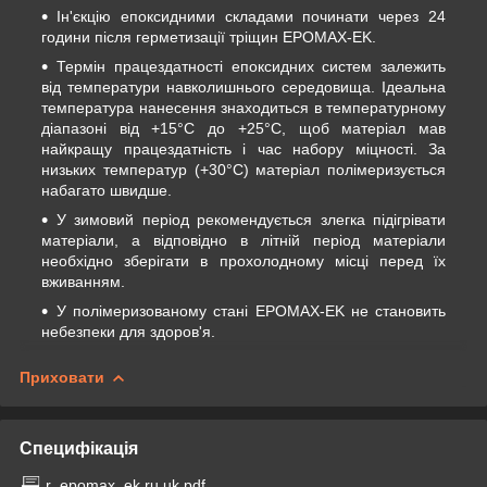
Ін'єкцію епоксидними складами починати через 24
години після герметизації тріщин EPOMAX-EK.
Термін працездатності епоксидних систем залежить
від температури навколишнього середовища. Ідеальна
температура нанесення знаходиться в температурному
діапазоні від +15°C до +25°C, щоб матеріал мав
найкращу працездатність і час набору міцності. За
низьких температур (+30°C) матеріал полімеризується
набагато швидше.
У зимовий період рекомендується злегка підігрівати
матеріали, а відповідно в літній період матеріали
необхідно зберігати в прохолодному місці перед їх
вживанням.
У полімеризованому стані EPOMAX-EK не становить
небезпеки для здоров'я.
Приховати
Специфікація
r_epomax_ek.ru.uk.pdf